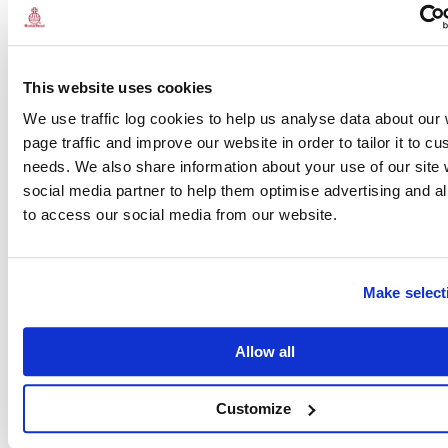
couche supplémentaire d’anonymat partiel puisqu’ils ne révèlent pas directe
coordonnées bancaires au casino.
PayPal a intégré récemment son service “PayPal Casino” dédié aux marchés eu
combine rapidité (15 minutes) avec protection buyer‑seller adaptée notamment
liés aux paiements non reçus.
This website uses cookies
Crypto‑monnaies
We use traffic log cookies to help us analyse data about our
page traffic and improve our website in order to tailor it to c
Bitcoin & altcoins comme Ethereum ou Litecoin représentent aujourd’hui une 
needs. We also share information about your use of our site 
émergente très prisée parmi ceux qui recherchent instantanéité absolue (q
secondes) ainsi qu’une confidentialité accrue grâce aux adresses publiques 
social media partner to help them optimise advertising and a
directement vers votre identité réelle . Néanmoins ces monnaies restent so
to access our social media from our website.
volatilité élevée pouvant impacter fortement votre solde si vous ne convertis
rapidement vos gains — risque supplémentaire rappelé dans nos guides détai
Basketnews.Net concernant nouveaux casinos en ligne acceptant ces moye
PROCESSUS KYC (KNOW YOUR CUSTOMER) – QU
Make select
POURQUOI IL EST DEMANDÉ ?
Le KYC devient obligatoire dès que vous souhaitez retirer plus que €1 000 ou 
Allow all
bonus spécifiques ; il consiste généralement à fournir :
Une copie lisible d’une pièce officielle (carte nationale ou
Un justificatif récent datant moins de trois mois (facture 
Customize
relevé bancaire montrant votre adresse).