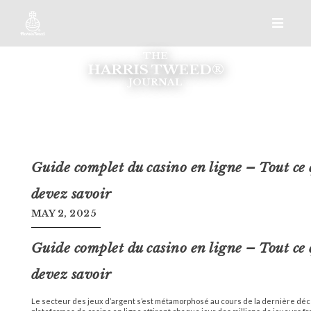
THE
HARRIS TWEED®
JOURNAL
Guide complet du casino en ligne – Tout ce
devez savoir
MAY 2, 2025
Guide complet du casino en ligne – Tout ce
devez savoir
Le secteur des jeux d’argent s’est métamorphosé au cours de la dernière déce