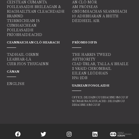
CEISTEAN CUMANTA
AN CLÒ MÒR
POILEASAIDH BHILEAGAN &
AM PRÒISEAS
RIAGHAILTEAN CLEACHDADH
GNÌOMHACHAS SEASMHACH
BRANND
10 ADHBHARAN A BHITH
TEIRMICHEAN IS
DÈIDHEIL AIR
CUMHAICHEAN
POILEASAIDH
PRÌOBHAIDEACHD
CEANNAICH AN CLÒ HEARACH
PRÌOMH OIFIS
TADHAIL OIRNN
THE HARRIS TWEED
LEABHAR-LÀ
AUTHORITY
CUIR FIOS THUGAINN
CIAD ÙRLAR, TALLA A' BHAILE
2 SRÀID CHROMBAIL
CÀNAN
EILEAN LEÒDHAIS
HS1 2DB
ENGLISH
UAIREAN FOSGLAIDH
OFFICE: DILUAIN GU DIHAOINE 9M GU 5F
SEÒMAR NA SGEULACHD : DILUAIN GU
DIHAOINE 10M GU 3F