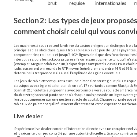
brut
requise
internationales
m
Section 2 : Les types de jeux proposés
comment choisir celui qui vous convi
Les machines à sous restent la vitrine du casino en ligne ; on distingue trois f
principales : les slots classiques à trois rouleaux avec peu de lignes payantes,
comportant cinq rouleaux et jusqu’à 1024 lignes ainsi que des fonctionnalités
interactives, puis les jackpots progressifs où le gain augmente tant qu’il n’est
(exemple : Mega Moolah avec un jackpot dépassant parfois 20 M€). Pour choisir
judicieusement on regarde le RTP moyen (généralement entre 94 % et 98 %) et l
détermine la fréquence mais aussi l’amplitude des gains éventuels.
Les jeux de table offrent quant à eux une dimension stratégique plus marquée
classique avec règle « dealer stands on soft 17 », variantes comme Blackjack S
Spanish 21 ; roulette européenne avec zéro simple versus roulette américain
double zéro ; baccarat punto banco où chaque main possède un léger avantag
l’on peut compenser par une gestion stricte du capital. Chaque variante poss
tableaux de paiement qui influencent directement votre espérance mathémat
Live dealer
L’expérience live dealer combine l’interaction directe avec un croupier réel v
et la sécurité d’un jeu contrôlé par une autorité officielle grâce aux caméras m