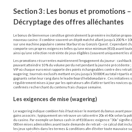
Section 3 : Les bonus et promotions –
Décryptage des offres alléchantes
Le bonus de bienvenue constitue généralement la première incitation propos
nouveau casino : il combine souvent un dépôt matché allant jusqu’à 200 % + 100
sur une machine populaire comme Starburst ou Gonzo’s Quest . Cependant ch
comporte ses propres exigences telles qu’une mise minimum (€10) avant toute
ainsi qu’une sélection restreinte de jeux éligibles (souvent uniquement les sl
Les promotions récurrentes maintiennent l’engagement du joueur : cashback
pouvant atteindre 10 % du volume perdu net pendant la journée précédente 
VIP où chaque euro misé rapporte des points échangeables contre des retrait
wagering ; tournois exclusifs mettant en jeu jusqu’à 50 000 € au total répartis 
gagnants selon leur rang dans le leaderboard hebdomadaire . Ces initiatives 
régulièrement mises à jour par les opérateurs afin d’attirer tant les novices q
confirmés recherchant du contenu frais chaque semaine.
Les exigences de mise (wagering)
Le wagering indique combien fois il faut miser le montant du bonus avant pouvo
gains associés ; typiquement on retrouve un ratio entre 20x et 40x selon la pol
du casino . Par exemple un bonus cash‑in of €100 avec exigence “30x” signifie 
000 en mises admissibles avant toute demande de retrait – ce calcul doit inc
les jeux spécifiés dans les termes & conditions afin d’éviter toute mauvaise su