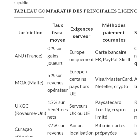
au public.
TABLEAU COMPARATIF DES PRINCIPALES LICEN
Taux
Méthodes
Exigences
Juridiction
fiscal
paiement
S
serveur
moyen
courantes
0 % sur
C
Europe
Carte bancaire
ANJ (France)
gains
n
uniquement
FR, PayPal, Skrill
joueurs
q
Europe +
5 % sur
certains
Visa/MasterCard,
A
MGA (Malte)
revenus
pays hors
Neteller, crypto
t
opérateur
UE
15 % sur
Paysafecard,
R
UKGC
Serveurs
bénéfices
Trustly, crypto
p
(Royaume‑Uni)
UK ou UE
nets
limité
m
<2 % sur
Aucun
Bitcoin, cartes
I
Curaçao
revenus
localisation
prépayées
a
eGaming