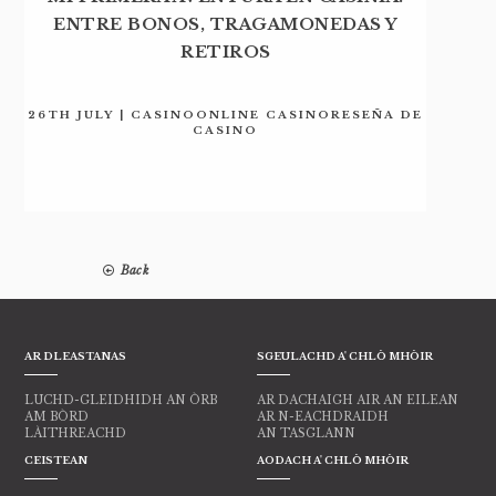
ENTRE BONOS, TRAGAMONEDAS Y
RETIROS
26TH JULY | CASINOONLINE CASINORESEÑA DE
CASINO
Back
AR DLEASTANAS
SGEULACHD A' CHLÒ MHÒIR
LUCHD-GLEIDHIDH AN ÒRB
AR DACHAIGH AIR AN EILEAN
AM BÒRD
AR N-EACHDRAIDH
LÀITHREACHD
AN TASGLANN
CEISTEAN
AODACH A' CHLÒ MHÒIR