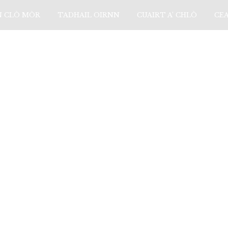
N CLÒ MÒR
TADHAIL OIRNN
CUAIRT A’ CHLÒ
CE