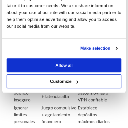
liberas memoria RAM.
tailor it to customer needs. We also share information
Siguiendo estos seis simples pasos podrás jugar durante horas sin
about your use of our site with our social media partner to
temer por la vida útil de tu batería.
help them optimise advertising and allow you to access
Errores comunes y cómo
our social media from our website.
evitarlos
Make selection
Muchos jugadores nuevos cometen equivocaciones que acortan su
tiempo de juego:
Error
Consecuencia
Solución
Allow all
No actualizar
Fallos gráficos +
Mantén siempre la
la app
mayor consumo
última versión
Customize
Usar Wi‑Fi
Conéctate vía
Riesgo de hackeo
público
datos móviles o
+ latencia alta
inseguro
VPN confiable
Ignorar
Juego compulsivo
Establece
límites
+ agotamiento
depósitos
personales
financiero
máximos diarios