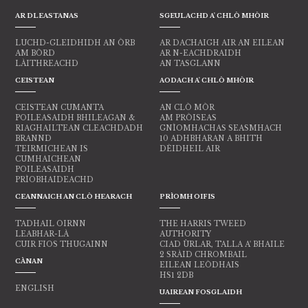
AR DLEASTANAS
SGEULACHD A' CHLÒ MHÒIR
LUCHD-GLEIDHIDH AN ÒRB
AR DACHAIGH AIR AN EILEAN
AM BÒRD
AR N-EACHDRAIDH
LÀITHREACHD
AN TASGLANN
CEISTEAN
AODACH A' CHLÒ MHÒIR
CEISTEAN CUMANTA
AN CLÒ MÒR
POILEASAIDH BHILEAGAN &
AM PRÒISEAS
RIAGHAILTEAN CLEACHDADH
GNÌOMHACHAS SEASMHACH
BRANND
10 ADHBHARAN A BHITH
TEIRMICHEAN IS
DÈIDHEIL AIR
CUMHAICHEAN
POILEASAIDH
PRÌOBHAIDEACHD
CEANNAICH AN CLÒ HEARACH
PRÌOMH OIFIS
TADHAIL OIRNN
THE HARRIS TWEED
LEABHAR-LÀ
AUTHORITY
CUIR FIOS THUGAINN
CIAD ÙRLAR, TALLA A' BHAILE
2 SRÀID CHROMBAIL
CÀNAN
EILEAN LEÒDHAIS
HS1 2DB
ENGLISH
UAIREAN FOSGLAIDH