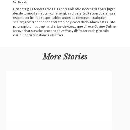
cargador.
Con esta guía tendrás todas las herramientas necesarias para jugar
desde tu móvil sin sacrificar energía ni diversión. Recuerda siempre
establecer límites responsables antes de comenzar cualquier
sesión; apostar debe ser entretenido y controlado. Ahora estás listo
para explorar las amplias ofertas‑de‑juego que ofrece Casino Online,
aprovechar su veloz proceso de
retiros
y disfrutar cada giro bajo
cualquier circunstancia eléctrica.
More Stories