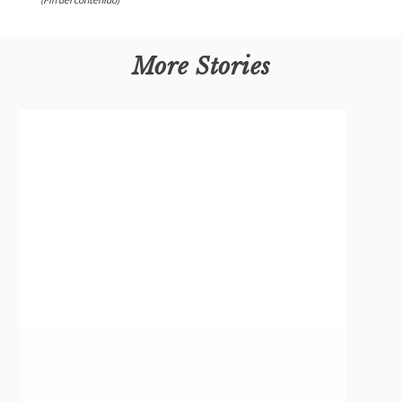
More Stories