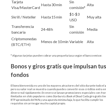
Tarjeta
Sin
Hasta 30 min
Alta
Visa/MasterCard
comisión*
$1‑$3
Skrill / Neteller
Hasta 15 min
Muy alta
USD
Transferencia
Sin
24‑48 h
Media
bancaria
comisión
Criptomonedas
Menos de 10 min
Variable
Alta
(BTC/ETH)
* Algunas tarjetas pueden cobrar una pequeña tasa según el banco emisor.
Bonos y giros gratis que impulsan tu
fondos
El bono bienvenida es uno de los mayores atractores del sitio durante todo el 
pero su valor real se muestra cuando puedes convertir esos créditos extra e
dinero real rápidamente. En enero se lanzan promociones especiales con
free
ilimitados en slots populares como
Starburst
y
Book of Dead
. Cada giro gratis ti
RTP aproximado del 96 % y una apuesta mínima baja, lo que facilita cumplir los
requisitos sin arriesgar mucho capital propio.