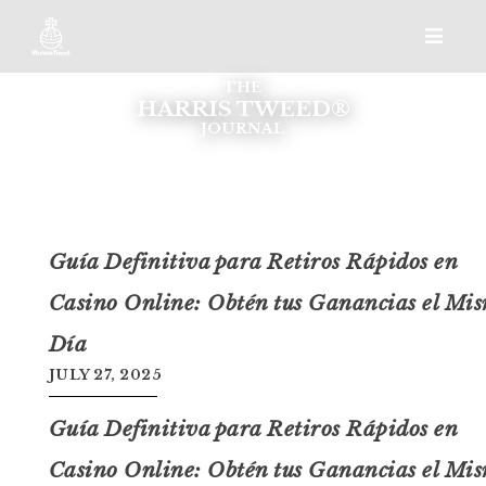
THE
HARRIS TWEED®
JOURNAL
Guía Definitiva para Retiros Rápidos en
Casino Online: Obtén tus Ganancias el Mi
Día
JULY 27, 2025
Guía Definitiva para Retiros Rápidos en
Casino Online: Obtén tus Ganancias el Mi