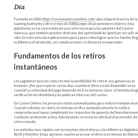
Día
Fundado en 2020,
https://casinovalenciaonline.com/
opera bajo la licencia de la
Gaming Authority y ofrece más de 3 000 juegos de proveedores líderes. Esta
plataforma se ha convertido en una referencia para los amantes del Casino
Valencia, que también pueden disfrutar del sportsbook de Sportium sin salir d
sitio. En este artículo explicaremos paso a paso cómo lograr que tus fondos lle
tu billetera el mismo día, sin complicaciones ni demoras inesperadas.
Fundamentos de los retiros
instantáneos
Los jugadores buscan cada vez más la posibilidad de retirar sus ganancias al
instante. ¿Por qué esperar varios días cuando el dinero está disponible en tu
cuenta? La velocidad del pago depende de tres factores clave: el método elegid
verificación de identidad y las políticas internas del casino.
En Casino Online, los procesos están automatizados para reducir tiempos mue
Cuando solicitas un retiro, el sistema verifica automáticamente tu saldo y
comprueba que hayas completado los requisitos de apuesta del bono bienveni
cualquier promoción activa. Solo después se envía la solicitud al proveedor de
seleccionado.
Los métodos más rápidos son las tarjetas electrónicas y las billeteras digitale
Skrill o Neteller. Estas opciones suelen procesar el dinero en menos de 30 min