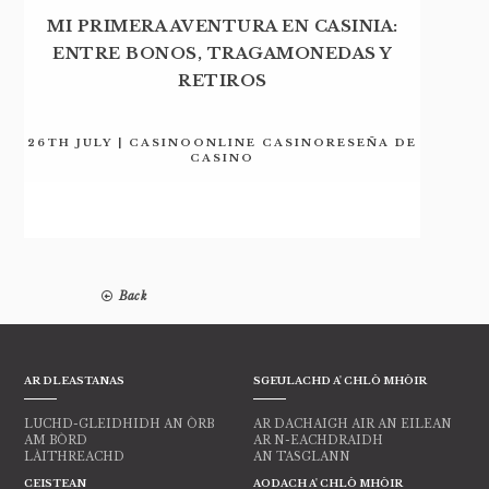
MI PRIMERA AVENTURA EN CASINIA:
ENTRE BONOS, TRAGAMONEDAS Y
RETIROS
26TH JULY | CASINOONLINE CASINORESEÑA DE
CASINO
Back
AR DLEASTANAS
SGEULACHD A' CHLÒ MHÒIR
LUCHD-GLEIDHIDH AN ÒRB
AR DACHAIGH AIR AN EILEAN
AM BÒRD
AR N-EACHDRAIDH
LÀITHREACHD
AN TASGLANN
CEISTEAN
AODACH A' CHLÒ MHÒIR