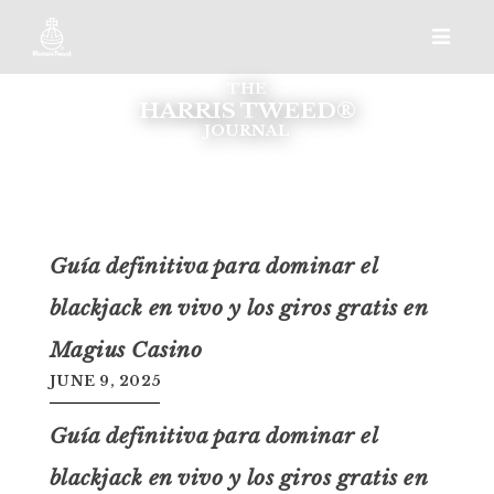
THE
HARRIS TWEED®
JOURNAL
Guía definitiva para dominar el
blackjack en vivo y los giros gratis en
Magius Casino
JUNE 9, 2025
Guía definitiva para dominar el
blackjack en vivo y los giros gratis en