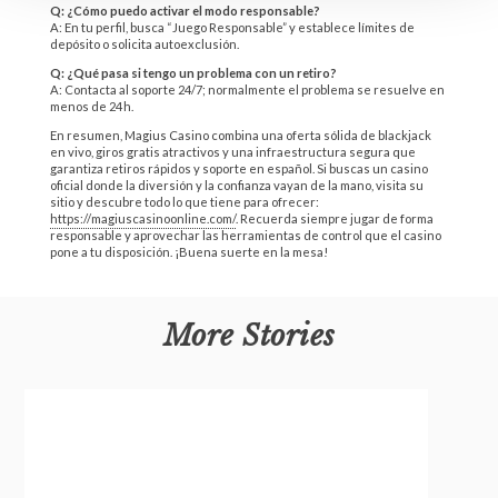
Q: ¿Cómo puedo activar el modo responsable?
A: En tu perfil, busca “Juego Responsable” y establece límites de
depósito o solicita autoexclusión.
Q: ¿Qué pasa si tengo un problema con un retiro?
A: Contacta al soporte 24/7; normalmente el problema se resuelve en
menos de 24 h.
En resumen, Magius Casino combina una oferta sólida de blackjack
en vivo, giros gratis atractivos y una infraestructura segura que
garantiza retiros rápidos y soporte en español. Si buscas un casino
oficial donde la diversión y la confianza vayan de la mano, visita su
sitio y descubre todo lo que tiene para ofrecer:
https://magiuscasinoonline.com/
. Recuerda siempre jugar de forma
responsable y aprovechar las herramientas de control que el casino
pone a tu disposición. ¡Buena suerte en la mesa!
More Stories