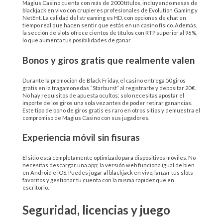
Magius Casino cuenta con más de 2 000 títulos, incluyendo mesas de
blackjack en vivo con crupieres profesionales de Evolution Gaming y
NetEnt. La calidad del streaming es HD, con opciones de chat en
tiempo real que hacen sentir que estás en un casino físico. Además,
la sección de slots ofrece cientos de títulos con RTP superior al 96 %,
lo que aumenta tus posibilidades de ganar.
Bonos y giros gratis que realmente valen
Durante la promoción de Black Friday, el casino entrega 50 giros
gratis en la tragamonedas “Starburst” al registrarte y depositar 20 €.
No hay requisitos de apuesta ocultos; solo necesitas apostar el
importe de los giros una sola vez antes de poder retirar ganancias.
Este tipo de bono de giros gratis es raro en otros sitios y demuestra el
compromiso de Magius Casino con sus jugadores.
Experiencia móvil sin fisuras
El sitio está completamente optimizado para dispositivos móviles. No
necesitas descargar una app; la versión web funciona igual de bien
en Android e iOS. Puedes jugar al blackjack en vivo, lanzar tus slots
favoritos y gestionar tu cuenta con la misma rapidez que en
escritorio.
Seguridad, licencias y juego