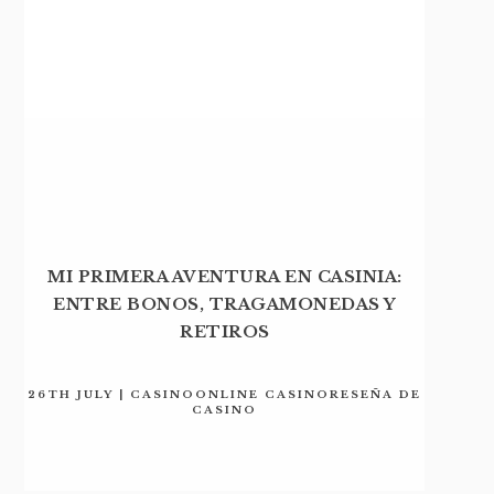
MI PRIMERA AVENTURA EN CASINIA:
ENTRE BONOS, TRAGAMONEDAS Y
RETIROS
26TH JULY | CASINOONLINE CASINORESEÑA DE
CASINO