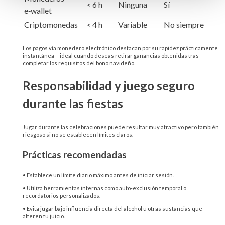
< 6 h
Ninguna
Sí
e‑wallet
Criptomonedas
< 4 h
Variable
No siempre
Los pagos vía monedero electrónico destacan por su rapidez prácticamente
instantánea​​ — ideal cuando deseas retirar ganancias obtenidas tras
completar los requisitos del bono navideño.
Responsabilidad y juego seguro
durante las fiestas
Jugar durante las celebraciones puede resultar muy atractivo pero también
riesgoso si no se establecen límites claros.
Prácticas recomendadas
• Establece un límite diario máximo antes de iniciar sesión.
• Utiliza herramientas internas como auto‑exclusión temporal o
recordatorios personalizados.
• Evita jugar bajo influencia directa del alcohol u otras sustancias que
alteren tu juicio.