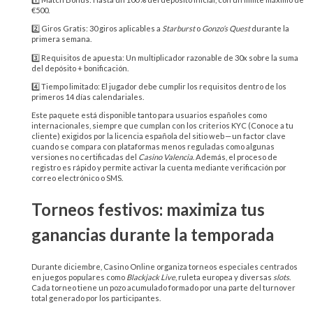
€500.
2️⃣ Giros Gratis: 30 giros aplicables a
Starburst
o
Gonzo’s Quest
durante la
primera semana.
3️⃣ Requisitos de apuesta: Un multiplicador razonable de 30x sobre la suma
del depósito + bonificación.
4️⃣ Tiempo limitado: El jugador debe cumplir los requisitos dentro de los
primeros 14 días calendariales.
Este paquete está disponible tanto para usuarios españoles como
internacionales, siempre que cumplan con los criterios KYC (Conoce a tu
cliente) exigidos por la licencia española del sitio web — un factor clave
cuando se compara con plataformas menos reguladas como algunas
versiones no certificadas del
Casino Valencia
. Además, el proceso de
registro es rápido y permite activar la cuenta mediante verificación por
correo electrónico o SMS.
Torneos festivos: maximiza tus
ganancias durante la temporada
Durante diciembre, Casino Online organiza torneos especiales centrados
en juegos populares como
Blackjack Live
, ruleta europea y diversas
slots
.
Cada torneo tiene un pozo acumulado formado por una parte del turnover
total generado por los participantes.