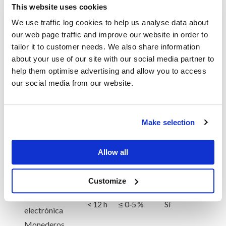
Ejemplo práctico
This website uses cookies
We use traffic log cookies to help us analyse data about
Imagina que depositas €100 y recibes un bono idéntico (€100) más 30 giros
gratuitos en una slot con RTP del 96 %. Tus requisitos totales serían €6 000
our web page traffic and improve our website in order to
(30x (€100+€100)). Si juegas con una apuesta media de €5 por giro gratuito e
tailor it to customer needs. We also share information
incrementas gradualmente hasta €10 en rondas normales, podrías cumplir
el requisito después aproximadamente de 600 jugadas si mantienes una
about your use of our site with our social media partner to
tasa ganadora cercana al RTP indicado.
help them optimise advertising and allow you to access
Consejo experto: evita juegos cuya contribución al wagering sea
our social media from our website.
inferior al 20 % – por lo general son cartas o ruletas tradicionales
con baja ponderación.
Comparativa rápida entre métodos
Make selection
de pago y velocidad de retiro
Allow all
Tiempo
Disponibilidad
Método
Comisiones
medio
España
Customize
Visa/MasterCard
< 24 h
Ninguna
Sí
Banca
< 12 h
≤ 0‑5 %
Sí
electrónica
Monederos