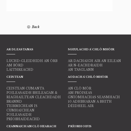
Back
AR DLEASTANAS
SGEULACHD A' CHLÒ MHÒIR
LUCHD-GLEIDHIDH AN ÒRB
AR DACHAIGH AIR AN EILEAN
AM BÒRD
AR N-EACHDRAIDH
LÀITHREACHD
AN TASGLANN
CEISTEAN
AODACH A' CHLÒ MHÒIR
CEISTEAN CUMANTA
AN CLÒ MÒR
POILEASAIDH BHILEAGAN &
AM PRÒISEAS
RIAGHAILTEAN CLEACHDADH
GNÌOMHACHAS SEASMHACH
BRANND
10 ADHBHARAN A BHITH
TEIRMICHEAN IS
DÈIDHEIL AIR
CUMHAICHEAN
POILEASAIDH
PRÌOBHAIDEACHD
CEANNAICH AN CLÒ HEARACH
PRÌOMH OIFIS