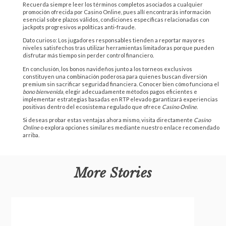
Recuerda siempre leer los términos completos asociados a cualquier
promoción ofrecida por Casino Online, pues allí encontrarás información
esencial sobre plazos válidos, condiciones específicas relacionadas con
jackpots progresivos и políticas anti‑fraude.
Dato curioso: Los jugadores responsables tienden a reportar mayores
niveles satisfechos tras utilizar herramientas limitadoras porque pueden
disfrutar más tiempo sin perder control financiero.
En conclusión, los bonos navideños junto a los torneos exclusivos
constituyen una combinación poderosa para quienes buscan diversión
premium sin sacrificar seguridad financiera. Conocer bien cómo funciona el
bono bienvenida
, elegir adecuadamente métodos pagos eficientes e
implementar estrategias basadas en RTP elevado garantizará experiencias
positivas dentro del ecosistema regulado que ofrece
Casino Online
.
Si deseas probar estas ventajas ahora mismo, visita directamente
Casino
Online
o explora opciones similares mediante nuestro enlace recomendado
arriba.
More Stories