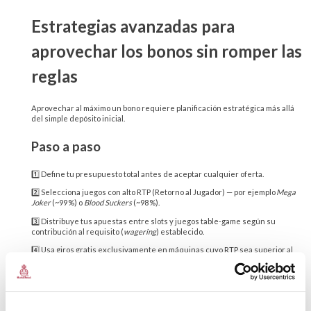
Estrategias avanzadas para
aprovechar los bonos sin romper las
reglas
Aprovechar al máximo un bono requiere planificación estratégica más allá
del simple depósito inicial.
Paso a paso
1️⃣ Define tu presupuesto total antes de aceptar cualquier oferta.
2️⃣ Selecciona juegos con alto RTP (Retorno al Jugador) — por ejemplo
Mega
Joker
(~99 %) o
Blood Suckers
(~98 %).
3️⃣ Distribuye tus apuestas entre slots y juegos table‑game según su
contribución al requisito (
wagering
) establecido.
4️⃣ Usa giros gratis exclusivamente en máquinas cuyo RTP sea superior al
promedio general (<90 % suele ser poco rentable).
5️⃣ Monitorea tus progresos mediante una hoja simple donde registres cada
apuesta realizada y su resultado.