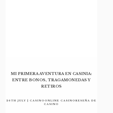
MI PRIMERA AVENTURA EN CASINIA:
ENTRE BONOS, TRAGAMONEDAS Y
RETIROS
26TH JULY | CASINOONLINE CASINORESEÑA DE
CASINO