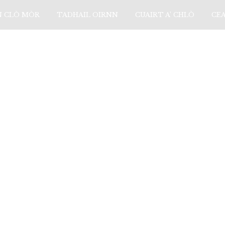
N CLÒ MÒR
TADHAIL OIRNN
CUAIRT A’ CHLÒ
CE