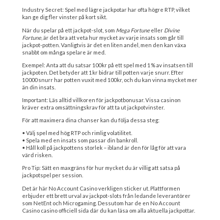
Industry Secret: Spel med lägre jackpotar har ofta högre RTP, vilket
kan ge dig fler vinster på kort sikt.
När du spelar på ett jackpot‑slot, som
Mega Fortune
eller
Divine
Fortune
, är det bra att veta hur mycket av varje insats som går till
jackpot‑potten. Vanligtvis är det en liten andel, men den kan växa
snabbt om många spelare är med.
Exempel: Anta att du satsar 100 kr på ett spel med 1 % av insatsen till
jackpoten. Det betyder att 1 kr bidrar till potten varje snurr. Efter
10 000 snurr har potten vuxit med 100 kr, och du kan vinna mycket mer
än din insats.
Important: Läs alltid villkoren för jackpotbonusar. Vissa casinon
kräver extra omsättningskrav för att ta ut jackpotvinster.
För att maximera dina chanser kan du följa dessa steg:
• Välj spel med hög RTP och rimlig volatilitet.
• Spela med en insats som passar din bankroll.
• Håll koll på jackpottens storlek – ibland är den för låg för att vara
värd risken.
Pro Tip: Sätt en maxgräns för hur mycket du är villig att satsa på
jackpotspel per session.
Det är här No Account Casino verkligen sticker ut. Plattformen
erbjuder ett brett urval av jackpot‑slots från ledande leverantörer
som NetEnt och Microgaming. Dessutom har de en No Account
Casino casino officiell sida där du kan läsa om alla aktuella jackpottar.