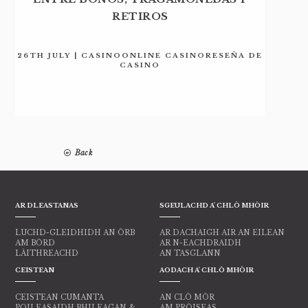
RETIROS
26TH JULY | CASINOONLINE CASINORESEÑA DE
CASINO
Back
AR DLEASTANAS
SGEULACHD A' CHLÒ MHÒIR
LUCHD-GLEIDHIDH AN ÒRB
AR DACHAIGH AIR AN EILEAN
AM BÒRD
AR N-EACHDRAIDH
LÀITHREACHD
AN TASGLANN
CEISTEAN
AODACH A' CHLÒ MHÒIR
CEISTEAN CUMANTA
AN CLÒ MÒR
POILEASAIDH BHILEAGAN &
AM PRÒISEAS