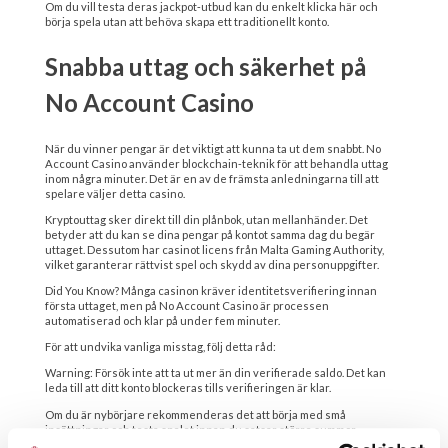
Om du vill testa deras jackpot‑utbud kan du enkelt klicka här och
börja spela utan att behöva skapa ett traditionellt konto.
Snabba uttag och säkerhet på
No Account Casino
När du vinner pengar är det viktigt att kunna ta ut dem snabbt. No
Account Casino använder blockchain‑teknik för att behandla uttag
inom några minuter. Det är en av de främsta anledningarna till att
spelare väljer detta casino.
Kryptouttag sker direkt till din plånbok, utan mellanhänder. Det
betyder att du kan se dina pengar på kontot samma dag du begär
uttaget. Dessutom har casinot licens från Malta Gaming Authority,
vilket garanterar rättvist spel och skydd av dina personuppgifter.
Did You Know? Många casinon kräver identitetsverifiering innan
första uttaget, men på No Account Casino är processen
automatiserad och klar på under fem minuter.
För att undvika vanliga misstag, följ detta råd:
Warning: Försök inte att ta ut mer än din verifierade saldo. Det kan
leda till att ditt konto blockeras tills verifieringen är klar.
Om du är nybörjare rekommenderas det att börja med små
insättningar och testa spelet innan du satsar större summor.