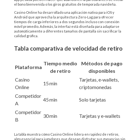
el bono bienvenida o los giros gratuitos de temporada navideña.
Casino Online ha desarrollado una aplicación nativa para iOS y
Android que aprovecha la arquitectura Zero‑Lag para ofrecer
tiempos de carga inferiores a dos segundos incluso con conexión
móvil promedio. Además, la interfaz está diseñada para adaptarse
automáticamente a diferentes tamaños de pantalla sin sacrificar la
calidad gráfica.
Tabla comparativa de velocidad de retiro
Tiempo medio
Métodos de pago
Plataforma
de retiro
disponibles
Casino
Tarjetas, e‑wallets,
15 min
Online
criptomonedas
Competidor
45 min
Solo tarjetas
A
Competidor
30 min
Tarjetas y e‑wallets
B
La tabla muestra cómo Casino Online lidera en rapidez de retiros,
algo esencial para jugadores que desean disfrutar sus ganancias sin