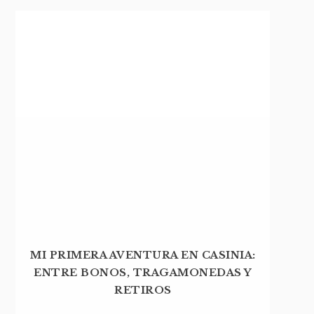
MI PRIMERA AVENTURA EN CASINIA:
ENTRE BONOS, TRAGAMONEDAS Y
RETIROS