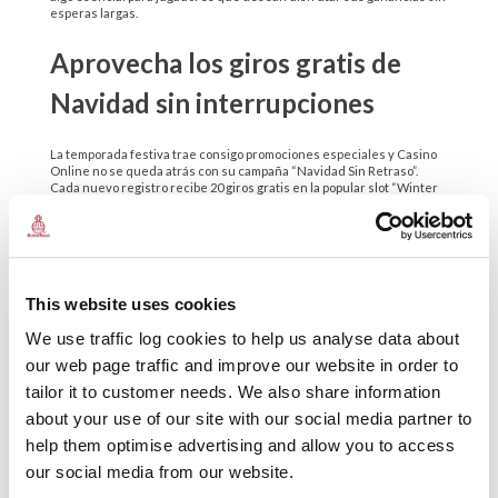
esperas largas.
Aprovecha los giros gratis de
Navidad sin interrupciones
La temporada festiva trae consigo promociones especiales y Casino
Online no se queda atrás con su campaña “Navidad Sin Retraso”.
Cada nuevo registro recibe 20 giros gratis en la popular slot “Winter
Fortune”, una máquina con alta volatilidad y un jackpot progresivo que
puede alcanzar varios miles de euros.
¿Te preguntas cómo maximizar esos giros? Sigue estos pasos
sencillos:
1️⃣ Regístrate usando tu correo electrónico y verifica tu cuenta.
This website uses cookies
2️⃣ Realiza el primer depósito mínimo para activar el bono bienvenida y
desbloquear los giros gratuitos.
We use traffic log cookies to help us analyse data about
3️⃣ Dirígete a la sección “Promociones” dentro de la app móvil y pulsa
“Reclamar”.
our web page traffic and improve our website in order to
4️⃣ Juega en modo automático o manual según prefieras; la ausencia
tailor it to customer needs. We also share information
de lag garantiza que cada giro se procese al instante.
about your use of our site with our social media partner to
CASO REAL
help them optimise advertising and allow you to access
our social media from our website.
María empezó con €10 y usó sus 20 giros gratis en “Winter Fortune”.
Gracias al rendimiento Zero‑Lag logró completar los giros en menos