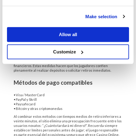
de dos minutos y obtuvo una combinación ganadora que le devolvió
€25 adicionales antes incluso de cumplir con el requisito de apuesta
del bono.
Make selection
Seguridad y confianza en cada
Allow all
retiro rápido
Customize
Además del rendimiento técnico, Casino Online se destaca por su
licenciamiento bajo la autoridad española DGOJ y por aplicar
protocolos SSL avanzados para proteger tus datos personales y
financieros. Estas medidas hacen que los jugadores confíen
plenamente al realizar depósitos o solicitar retiros inmediatos.
Métodos de pago compatibles
• Visa / MasterCard
• PayPal y Skrill
• Paysafecard
• Bitcoin y otras criptomonedas
Al combinar estos métodos con tiempos medios de retiro inferiores a
veinte minutos, el sitio elimina una preocupación frecuente entre los
usuarios novatos: “¿Cuánto tardará mi dinero?”. Recuerda siempre
establecer límites personales antes de jugar; el juego responsable
es parte esencial del ecosistema seguro que ofrece Casino Online.