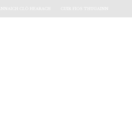
ANNAICH CLÒ HEARACH
CUIR FIOS THUGAINN