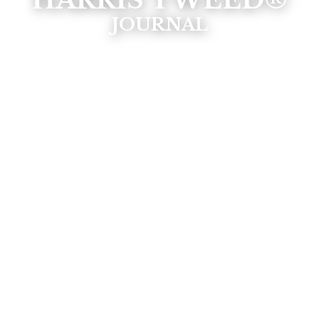
HARRIS TWEED®
JOURNAL