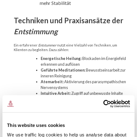
mehr Stabilität
Techniken und Praxisansätze der
Entstimmung
Ein erfahrener
Entstummer
nutzt eine Vielzahl von Techniken, um
Klienten zu begleiten. Dazu zählen:
Energetische Heilung:
Blockaden im Energiefeld
erkennen und auflösen
Geführte Meditationen:
Bewusstseinsarbeit zur
inneren Reinigung
Atemarbeit:
Aktivierung des parasympathischen
Nervensystems
Intuitive Arbeit:
Zugriff auf unbewusste Inhalte
Besonders die Kombination dieser Methoden ermöglicht nachhaltige
Veränderungen auf emotionaler und körperlicher Ebene. Innerhalb
eines individuell abgestimmten Rahmens kann die
Entstimmung
Ansatz
helfen, alte Denkmuster zu transformieren und freier durch das Leben
zu gehen.
This website uses cookies
We use traffic log cookies to help us analyse data about