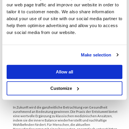
Wissenschaftliche Evidenz, die
our web page traffic and improve our website in order to
die Wirksamkeit untermauert
tailor it to customer needs. We also share information
about your use of our site with our social media partner to
Obwohl die Praxis der
Entstimmung
in erster Linie auf
help them optimise advertising and allow you to access
Erfahrungswissen beruht, wächst die wissenschaftliche
our social media from our website.
Begleitforschung. Studien zur energetischen Medizin sowie klinische
Erfahrungsberichte belegen die positiven Langzeiteffekte bei
Behandlung von chronischem Stress, posttraumatischen
Belastungsstörungen und psychosomatischen Erkrankungen.
Ein Beispiel ist eine umfassende Untersuchung des
Energy Medicine
-
Make selection
Ansatzes durch das National Center for Complementary and
Integrative Health, das aufzeigt, wie energetische Heilmethoden die
kortikale Aktivität verändern und emotionale Blockaden abbauen
können.
Allow all
Fazit: Entstimmung als integrative
Customize
Kraft für moderne Gesundheit
In Zukunft wird die ganzheitliche Betrachtung von Gesundheit
zunehmend an Bedeutung gewinnen. Die Praxis der Entstummt bietet
eine wertvolle Ergänzung zu klassischen medizinischen Ansätzen,
indem sie die innere Balance wiederherstellt und nachhaltige
Wohlbefinden fördert. Für Menschen, die aktuellen
Herausforderungen mit einer bewussten, energetisch unterstützten