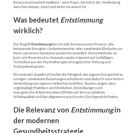
Bewusstseinsarbeit etabliert – eine Praxis, die tief in der Verbindung
zwischen Körper, Geist und Seele verankert ist.
Was bedeutet
Entstimmung
wirklich?
Der Begriff
Entstimmung
beschreibt den bewussten Prozess, alte,
belastende Energien, Gedankenmuster oder emotionale Blockaden zu
lösen, um innere Harmonie wiederherzustellen. Diese Methode ist
kein rein theoretisches Konzept, sondern basiert auf vielfältigen
Techniken aus der Psychotherapie, Energetischer Heilung und
Achtsamkeitspraxis.
Ein zentraler Aspekt ist hierbei die Fähigkeit, das eigene Energiefeld zu
reinigen, emotionale Belastungen aufzulösen und dadurch eine tiefere
Verbindung zum eigenen Selbst herzustellen. Studien zeigen, dass
regelmäßige Praktiken wie Meditation, Atemübungen und
energetische Arbeit messbare Effekte auf Stressreduktion,
Schlafqualität und das allgemeine psychische Gleichgewicht haben.
Die Relevanz von
Entstimmung
in
der modernen
Gesundheitsstrategie