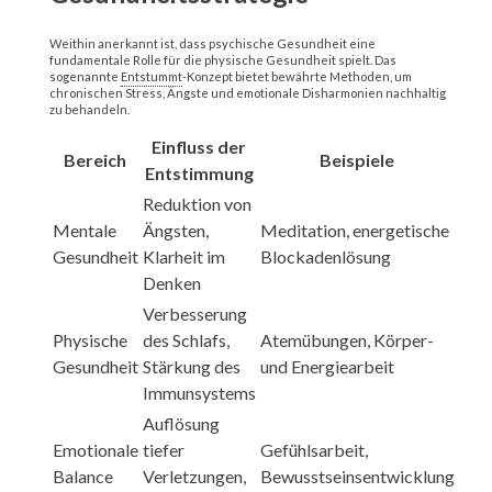
Weithin anerkannt ist, dass psychische Gesundheit eine
fundamentale Rolle für die physische Gesundheit spielt. Das
sogenannte
Entstummt
-Konzept bietet bewährte Methoden, um
chronischen Stress, Ängste und emotionale Disharmonien nachhaltig
zu behandeln.
Einfluss der
Bereich
Beispiele
Entstimmung
Reduktion von
Mentale
Ängsten,
Meditation, energetische
Gesundheit
Klarheit im
Blockadenlösung
Denken
Verbesserung
Physische
des Schlafs,
Atemübungen, Körper-
Gesundheit
Stärkung des
und Energiearbeit
Immunsystems
Auflösung
Emotionale
tiefer
Gefühlsarbeit,
Balance
Verletzungen,
Bewusstseinsentwicklung