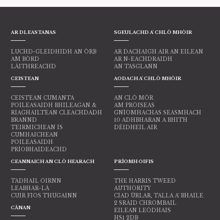
AR DLEASTANAS
SGEULACHD A' CHLÒ MHÒIR
LUCHD-GLEIDHIDH AN ÒRB
AR DACHAIGH AIR AN EILEAN
AM BÒRD
AR N-EACHDRAIDH
LÀITHREACHD
AN TASGLANN
CEISTEAN
AODACH A' CHLÒ MHÒIR
CEISTEAN CUMANTA
AN CLÒ MÒR
POILEASAIDH BHILEAGAN &
AM PRÒISEAS
RIAGHAILTEAN CLEACHDADH
GNÌOMHACHAS SEASMHACH
BRANND
10 ADHBHARAN A BHITH
TEIRMICHEAN IS
DÈIDHEIL AIR
CUMHAICHEAN
POILEASAIDH
PRÌOBHAIDEACHD
CEANNAICH AN CLÒ HEARACH
PRÌOMH OIFIS
TADHAIL OIRNN
THE HARRIS TWEED
LEABHAR-LÀ
AUTHORITY
CUIR FIOS THUGAINN
CIAD ÙRLAR, TALLA A' BHAILE
2 SRÀID CHROMBAIL
CÀNAN
EILEAN LEÒDHAIS
HS1 2DB