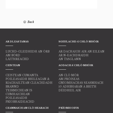
Back
AR DLEASTANAS
SGEULACHD A' CHLÒ MHÒIR
LUCHD-GLEIDHIDH AN ÒRB
AR DACHAIGH AIR AN EILEAN
AM BÒRD
AR N-EACHDRAIDH
LÀITHREACHD
AN TASGLANN
CEISTEAN
AODACH A' CHLÒ MHÒIR
CEISTEAN CUMANTA
AN CLÒ MÒR
POILEASAIDH BHILEAGAN &
AM PRÒISEAS
RIAGHAILTEAN CLEACHDADH
GNÌOMHACHAS SEASMHACH
BRANND
10 ADHBHARAN A BHITH
TEIRMICHEAN IS
DÈIDHEIL AIR
CUMHAICHEAN
POILEASAIDH
PRÌOBHAIDEACHD
CEANNAICH AN CLÒ HEARACH
PRÌOMH OIFIS