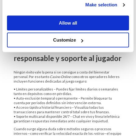
transformó su vida financiera al instante.
Make selection
Este relato no es una excepción aislada; estadísticas internas
indican que alrededor del 0,03 % de los jugadores logran premios
superiores a medio millón en plataformas bien reguladas como
Casino
Allow all
Valencia
. Si bien la probabilidad es baja, combinar bonos atractivos con
disciplina aumenta notablemente tus posibilidades comparado con
jugar sin estrategia alguna.
Customize
Herramientas de juego
responsable y soporte al jugador
Ningún éxito vale la pena si se consigue a costa del bienestar
personal. Por eso tanto
Casino Online
como otros operadores líderes
incluyen funciones dedicadas al juego seguro:
• Límites personalizables – Puedes fijar límites diarios o semanales
tanto en depósitos como en pérdidas.
• Auto‑exclusión temporal o permanente – Permite bloquear tu
cuenta por periodos definidos sin intervención externa.
• Acceso rápido a historial financiero – Visualiza todas tus
transacciones para mantener control total sobre tus finanzas.
• Soporte multicanal disponible 24/7 – Chat en vivo y línea telefónica
garantizan respuestas inmediatas ante cualquier inquietud.
Cuando surge alguna duda sobre métodos seguros o procesos
internos—como verificar la velocidad exacta de los
retiros
—el equipo