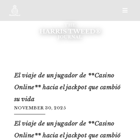
THE
HARRIS TWEED®
JOURNAL
El viaje de un jugador de **Casino
Online** hacia el jackpot que cambió
su vida
NOVEMBER 30, 2025
El viaje de un jugador de **Casino
Online** hacia el jackpot que cambió