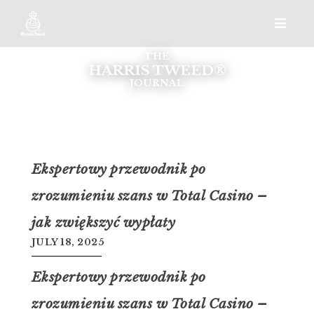
THE
HARRIS TWEED®
JOURNAL
Ekspertowy przewodnik po
zrozumieniu szans w Total Casino –
jak zwiększyć wypłaty
JULY 18, 2025
Ekspertowy przewodnik po
zrozumieniu szans w Total Casino –