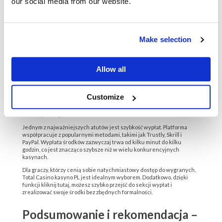
our social media from our website.
Total Casino udostępnia narzędzia do samowykluczenia, limitów
depozytów oraz historii gry. Dzięki temu każdy gracz może kontrolować
swoje zachowanie i unikać uzależnienia.
Make selection
Mobilna gra i szybkie wypłaty –
przewaga platformy
Allow all
W dzisiejszych czasach większość graczy korzysta z telefonów lub
tabletów. Total Casino oferuje responsywną wersję mobilną, która
Customize
działa płynnie w przeglądarkach i jako dedykowana aplikacja na
Androida. Dzięki temu możesz grać w ulubione sloty i gry stołowe w
dowolnym miejscu.
Jednym z najważniejszych atutów jest szybkość wypłat. Platforma
współpracuje z popularnymi metodami, takimi jak Trustly, Skrill i
PayPal. Wypłata środków zazwyczaj trwa od kilku minut do kilku
godzin, co jest znacząco szybsze niż w wielu konkurencyjnych
kasynach.
Dla graczy, którzy cenią sobie natychmiastowy dostęp do wygranych,
Total Casino kasyno PL jest idealnym wyborem. Dodatkowo, dzięki
funkcji kliknij tutaj, możesz szybko przejść do sekcji wypłat i
zrealizować swoje środki bez zbędnych formalności.
Podsumowanie i rekomendacja –