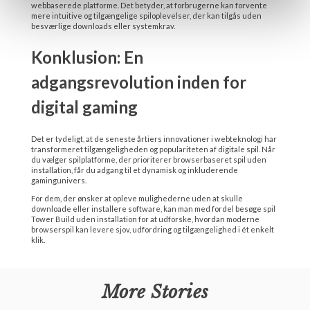
webbaserede platforme. Det betyder, at forbrugerne kan forvente
mere intuitive og tilgængelige spiloplevelser, der kan tilgås uden
besværlige downloads eller systemkrav.
Konklusion: En
adgangsrevolution inden for
digital gaming
Det er tydeligt, at de seneste årtiers innovationer i webteknologi har
transformeret tilgængeligheden og populariteten af digitale spil. Når
du vælger spilplatforme, der prioriterer browserbaseret spil uden
installation, får du adgang til et dynamisk og inkluderende
gamingunivers.
For dem, der ønsker at opleve mulighederne uden at skulle
downloade eller installere software, kan man med fordel besøge spil
Tower Build uden installation for at udforske, hvordan moderne
browserspil kan levere sjov, udfordring og tilgængelighed i ét enkelt
klik.
More Stories