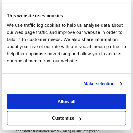
spil uden installation
This website uses cookies
Moderne webteknologier som HTML5, CSS3 og JavaScript har gjort
We use traffic log cookies to help us analyse data about
det muligt at udvikle rige, visualt tiltalende spil, der kører direkte i
our web page traffic and improve our website in order to
browseren uden behov for plugins som Flash eller Java. Dette har
åbnet døren for mere robuste, responsive og sikre spilplatforme.
tailor it to customer needs. We also share information
Bygger man videre på denne teknologi, kan man implementere
about your use of our site with our social media partner to
avancerede funktioner såsom realtids multiplayer, cloud lagring, og
help them optimise advertising and allow you to access
personalisering, hvilket alle bidrager til en mere engagerende og
fleksibel brugeroplevelse.
our social media from our website.
Fremtidsudsigter: Inklusion,
innovation og gamification
Make selection
Retningen for digital spiludvikling peger mod endnu større
Allow all
integration af tilgængelighed og brugervenlighed. Gamification-
principper anvendes ikke blot i spil, men også i virksomheds- og
uddannelsesfaciliteter for at skabe engagerende lærings- og
arbejdsoplevelser. Browserbaserede spil uden installation er et
Customize
centralt værktøj i denne overgang.
Desuden vil den teknologiske udvikling fortsætte med at
understøtte funktioner som VR, AR og AI, alle integreret i