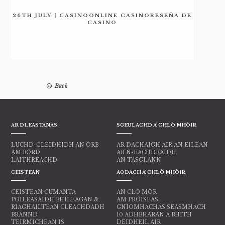
26TH JULY | CASINOONLINE CASINORESEÑA DE
CASINO
Back
AR DLEASTANAS
SGEULACHD A' CHLÒ MHÒIR
LUCHD-GLEIDHIDH AN ÒRB
AR DACHAIGH AIR AN EILEAN
AM BÒRD
AR N-EACHDRAIDH
LÀITHREACHD
AN TASGLANN
CEISTEAN
AODACH A' CHLÒ MHÒIR
CEISTEAN CUMANTA
AN CLÒ MÒR
POILEASAIDH BHILEAGAN &
AM PRÒISEAS
RIAGHAILTEAN CLEACHDADH
GNÌOMHACHAS SEASMHACH
BRANND
10 ADHBHARAN A BHITH
TEIRMICHEAN IS
DÈIDHEIL AIR