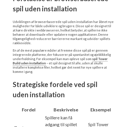
spil uden installation
Udviklingen af browserbaserede spil uden installation har åbnet nye
muligheder for både udviklere og brugere. Disse spil er designet til
at køre direkte i webbrowseren, hvilket betyder, at spillerne ikke
behøver at downloade eller opdatere nogen applikationer. Denne
tilgængelighed reducerer barriererne markant og udvider spillets
rækkevidde.
En af de mest populære måder at fremme disse spil på er gennem
integrerede platforme, der fokuserer på spontanitet og øjeblikkelig
underholdning. For eksempel kan man opleve spil som
spil Tower
Build uden installation
– et spil designet til alle, uden at skulle
installere komplekse filer, hvilket gør det nemt for nye spillere at
komme i gang.
Strategiske fordele ved spil
uden installation
Fordel
Beskrivelse
Eksempel
Spillere kan få
adgang til spillet
Spil Tower