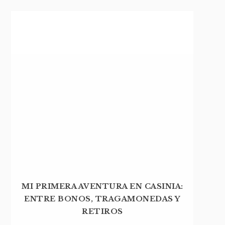
MI PRIMERA AVENTURA EN CASINIA:
ENTRE BONOS, TRAGAMONEDAS Y
RETIROS