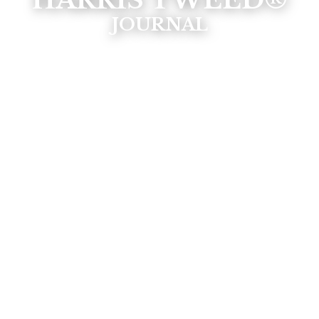
HARRIS TWEED®
JOURNAL