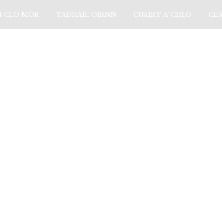
N CLÒ MÒR
TADHAIL OIRNN
CUAIRT A’ CHLÒ
CE