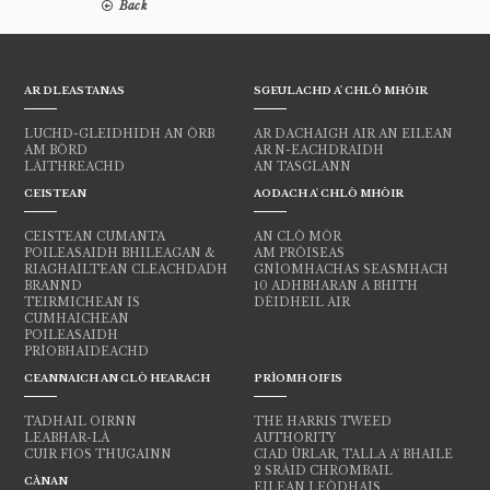
Back
AR DLEASTANAS
SGEULACHD A' CHLÒ MHÒIR
LUCHD-GLEIDHIDH AN ÒRB
AR DACHAIGH AIR AN EILEAN
AM BÒRD
AR N-EACHDRAIDH
LÀITHREACHD
AN TASGLANN
CEISTEAN
AODACH A' CHLÒ MHÒIR
CEISTEAN CUMANTA
AN CLÒ MÒR
POILEASAIDH BHILEAGAN &
AM PRÒISEAS
RIAGHAILTEAN CLEACHDADH
GNÌOMHACHAS SEASMHACH
BRANND
10 ADHBHARAN A BHITH
TEIRMICHEAN IS
DÈIDHEIL AIR
CUMHAICHEAN
POILEASAIDH
PRÌOBHAIDEACHD
CEANNAICH AN CLÒ HEARACH
PRÌOMH OIFIS
TADHAIL OIRNN
THE HARRIS TWEED
LEABHAR-LÀ
AUTHORITY
CUIR FIOS THUGAINN
CIAD ÙRLAR, TALLA A' BHAILE
2 SRÀID CHROMBAIL
CÀNAN
EILEAN LEÒDHAIS