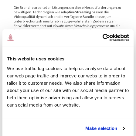
Die Branche arbeitet an Lösungen, um diese Herausforderungen zu
bewältigen. Technologien wie
adaptive Streaming
passen die
Videoqualität dynamisch an die verfügbare Bandbreite an, um
unterbrechungsfreies Erlebnis zu gewährleisten. Zudem setzen
Entwickler vermehrt auf
cloudbasierte Verarbeitungsprozesse
, um die
Performance auf verschiedenen Geräten zu verbessern.
“Die Integration von KI-gesteuerten
Personalisierungssystemen sorgt dafür, dass Nutzer
maßgeschneiderte Inhalte direkt auf ihren Tablets
erhalten, was die Bindung an die Plattform erhöht.”
This website uses cookies
Ein Beispiel für innovative Lösungen ist die Entwicklung
spezialisierter APKs, die auf die individuellen Bedürfnisse von
We use traffic log cookies to help us analyse data about
Tablet-Nutzern zugeschnitten sind. Hierbei spielt die
Canpartyhome
APK Download für Tablet
eine zentrale Rolle, indem sie eine
our web page traffic and improve our website in order to
optimierte Plattform für den Zugriff auf vielfältige Streaming- und
tailor it to customer needs. We also share information
Unterhaltungsangebote bieten. Solche APKs sind besonders
relevant für Nutzer, die nicht auf offizielle App Stores angewiesen
about your use of our site with our social media partner to
sind oder Zugang zu besonderen Features suchen.
help them optimise advertising and allow you to access
Schlussbetrachtung
our social media from our website.
Die Integration technischer Innovationen in Streaming-Apps
verändert die Art und Weise, wie Nutzer Inhalte konsumieren –
Make selection
insbesondere auf Tablets, die heute mehr sind als nur reine
Konsumgeräte. Zukunftsweisende Entwicklungen wie KI-gestützte