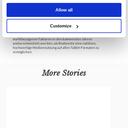
Personalisierung und adaptive Streaming-Technologien
versprechen, das Erlebnis noch immersiver und reibungsloser zu
Allow all
gestalten. In diesem Kontext gewinnen Anwendungen, die mit
spezialisierten APKs wie Canpartyhome APK Download für Tablet
zugänglich sind, zunehmend an Bedeutung. Sie ermöglichen eine
flexible Nutzung hochqualitativer Inhalte, unabhängig von
Customize
herkömmlichen Plattformen.
Es bleibt spannend zu beobachten, wie sich die technischen und
marktbezogenen Faktoren in den kommenden Jahren
weiterentwickeln werden, um finalmente eine nahtlose,
hochwertige Mediennutzung auf allen Tablet-Formaten zu
ermöglichen.
More Stories