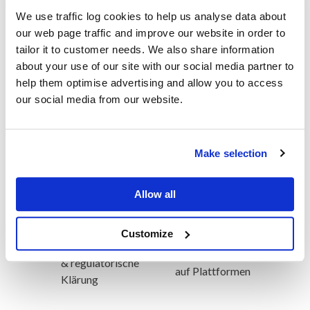
Zukunft sind
We use traffic log cookies to help us analyse data about
our web page traffic and improve our website in order to
Die Integration von Interaktivität und Spielmechanismen in den
tailor it to customer needs. We also share information
Krypto-Sektor ist kein vorübergehender Trend, sondern eine
about your use of our site with our social media partner to
strategische Entwicklung, die die Branche nachhaltig prägen wird.
Laut aktuellen Studien investieren Unternehmen vermehrt in UX-
help them optimise advertising and allow you to access
Design und Gamification, um die Nutzerbasis zu erweitern und die
our social media from our website.
Adoption neuer Technologien zu fördern.
Jahr
Entwicklungen
Beispiel
Erweiterung von Lern-
CryptoKitties,
2021
Make selection
Apps mit Gamification
Coinbase Earn
Aufstieg von Krypto-
Axie Infinity,
2022
gesteuerten Spielen &
Allow all
Coinroad
Plattformen
Verstärkte
Customize
Innovationen bei
Sicherheitsmaßnahmen
2023
Vertrauens-Features
& regulatorische
auf Plattformen
Klärung