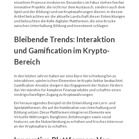
einzelnen Prozesse involvieren. Besonders im Fokus stehen hierbei
innovative Projekte, die nicht nur dem Austausch, sondern auch dem
Spiel und der Bildung rund um Kryptowährungen dienen. In diesem
Artikel betrachten wir die aktuelle Landschaft dieser Entwicklungen
und beleuchten die Rolle digitaler Plattformen, die eine Brücke
zwischen Unterhaltung, Bildung und Investment schlagen.
Bleibende Trends: Interaktion
und Gamification im Krypto-
Bereich
In den letzten Jahren haben wir eine klare Verschiebung hin zu
interaktiven, spielerischen Elementen im Krypto-Sektor beobachtet.
Gamification-Ansätze steigern das Engagement der Nutzer, fördern
das Verständnis für komplexe Finanzprodukte und schaffen einen
niedrigschwelligen Zugang zu Kryptowährungen.
Ein herausragendes Beispiel ist die Entwicklung von Lern- und
Spielplattformen, die auf die Kombination von Unterhaltung und
Bildung setzen. Diese Plattformen integrieren Elemente wie
Virtuelle Währungen, Ranglisten, Belohnungen sowie social
features, um die Nutzerbindung zu erhöhen und frisches Interesse
an der Kryptosphäre zu schaffen.