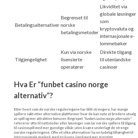
Likviditet via
globale løsninger
Begrenset til
som
Betalingsalternativer
norske
kryptovaluta og
betalingsmetoder
internasjonale e-
lommebøker
Kun via norske
Direkte tilgang
Tilgjengelighet
lisensierte
til utenlandske
operatører
casinoer
Hva Er “funbet casino norge
alternativ”?
Etter hvert som de norske reguleringene har blitt strengere, har mange
spillere søkt etter alternative plattformer hvor de kan nyte et bredere utvalg
av spill og mer attraktive bonuser. Begrepet
“funbet casino norge alternativ”
refererer ofte til nettsteder eller løsninger som lar norske spillere få tilgang
til casinospill med mer gunstige vilkår, uten å være underlagt de strenge
norske reguleringene. Ofte vil slike alternativer ha en tydelig tilhørighet til
internasjonale marked, med en lisens i land med mer gunstige