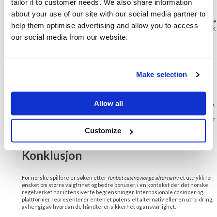
tailor it to customer needs. We also share information
norske spillere alltid er bevisste på de juridiske konsekvensene. Det norske
about your use of our site with our social media partner to
regelverket er designet for å beskytte forbrukeren, og ulovligheter kan føre
til sanksjoner. Likevel understreker bransjeanalytikere viktigheten av å sikre
help them optimise advertising and allow you to access
at spillere har tilgang til trygge, lisensierte plattformer, spesielt som markedet
utvikler seg med nye teknologier og regelverk.
our social media from our website.
Fremtiden for Online Gambling i
Norge
Make selection
Med den teknologiske utviklingen og økt globalisering, blir det sannsynlig at
Allow all
Norge vil måtte omfavne en mer fleksibel tilnærming til online gambling. Tiltak
som å tilby nasjonale alternativer med mer konkurransedyktige vilkår, kan
bidra til å redusere svart marked. Samtidig vil slike utviklinger åpne for et mer
dynamisk marked, hvor spillere kan nyte godt av innovasjon og større
Customize
valgfrihet.
Konklusjon
For norske spillere er søken etter
funbet casino norge alternativ
et uttrykk for
ønsket om større valgfrihet og bedre bonuser, i en kontekst der det norske
regelverket har intensiverte begrensninger. Internasjonale casinoer og
plattformer representerer enten et potensielt alternativ eller en utfordring,
avhengig av hvordan de håndterer sikkerhet og ansvarlighet.