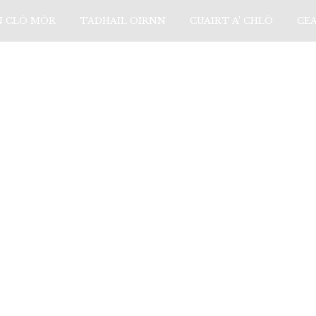
N CLÒ MÒR
TADHAIL OIRNN
CUAIRT A’ CHLÒ
CE