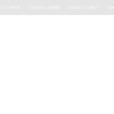
N CLÒ MÒR
TADHAIL OIRNN
CUAIRT A’ CHLÒ
CE