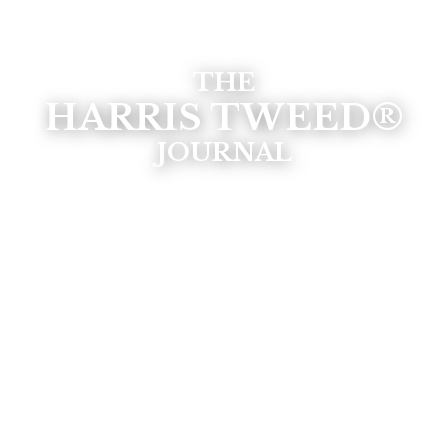
THE
HARRIS TWEED®
JOURNAL