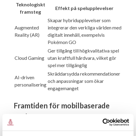
Teknologiskt
Effekt på spelupplevelser
framsteg
Skapar hybridupplevelser som
Augmented
integrerar den verkliga världen med
Reality (AR)
digitalt innehåll, exempelvis
Pokémon GO
Ger tillgång till högkvalitativa spel
Cloud Gaming
utan kraftfull hårdvara, vilket gör
spel mer tillgänglig
Skräddarsydda rekommendationer
AI-driven
och anpassningar som ökar
personalisering
engagemanget
Framtiden för mobilbaserade
spel
Branschstatisiken indikerar att mobilspel kommer att fortsätta
expandera, drivet av tekniska innovationer och förändrade