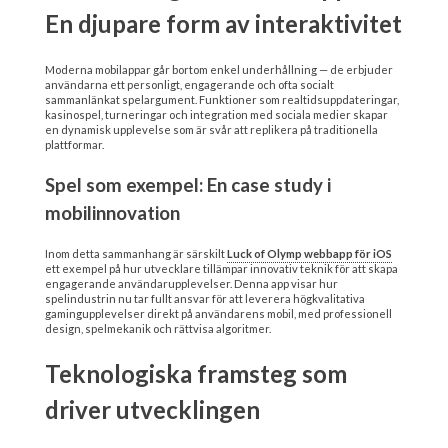
En djupare form av interaktivitet
Moderna mobilappar går bortom enkel underhållning — de erbjuder
användarna ett personligt, engagerande och ofta socialt
sammanlänkat spelargument. Funktioner som realtidsuppdateringar,
kasinospel, turneringar och integration med sociala medier skapar
en dynamisk upplevelse som är svår att replikera på traditionella
plattformar.
Spel som exempel: En case study i
mobilinnovation
Inom detta sammanhang är särskilt
Luck of Olymp webbapp för iOS
ett exempel på hur utvecklare tillämpar innovativ teknik för att skapa
engagerande användarupplevelser. Denna app visar hur
spelindustrin nu tar fullt ansvar för att leverera högkvalitativa
gamingupplevelser direkt på användarens mobil, med professionell
design, spelmekanik och rättvisa algoritmer.
Teknologiska framsteg som
driver utvecklingen