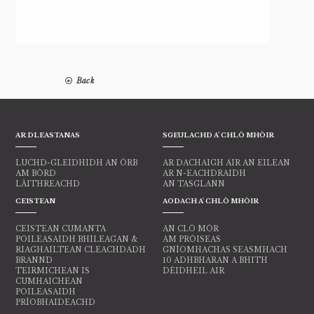
Back
AR DLEASTANAS
SGEULACHD A' CHLÒ MHÒIR
LUCHD-GLEIDHIDH AN ÒRB
AR DACHAIGH AIR AN EILEAN
AM BÒRD
AR N-EACHDRAIDH
LÀITHREACHD
AN TASGLANN
CEISTEAN
AODACH A' CHLÒ MHÒIR
CEISTEAN CUMANTA
AN CLÒ MÒR
POILEASAIDH BHILEAGAN &
AM PRÒISEAS
RIAGHAILTEAN CLEACHDADH
GNÌOMHACHAS SEASMHACH
BRANND
10 ADHBHARAN A BHITH
TEIRMICHEAN IS
DÈIDHEIL AIR
CUMHAICHEAN
POILEASAIDH
PRÌOBHAIDEACHD