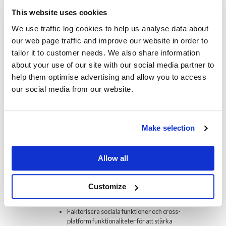
konsumentvanor. Integrationen av
AI
och
5G
möjliggör snabbare, mer
This website uses cookies
responsiva och personaliserade spelupplevelser. Dessutom väntas
ytterligare integration mellan fysiskt och virtuellt spelande, som inte
We use traffic log cookies to help us analyse data about
bara ökar tillgängligheten, utan även skapar helt nya former av
berättande och spelmekanik.
our web page traffic and improve our website in order to
“Mobilappar är inte längre en sekundär plattform utan själva
tailor it to customer needs. We also share information
kärnan i digitalt spelande. Utvecklare som förstår att
about your use of our site with our social media partner to
utnyttja rätt teknik kan skapa spel som engagerar och
behåller användare under lång tid.” – Digitala spelanalytiker
help them optimise advertising and allow you to access
2023
our social media from our website.
Sammanfattning: Strategier för
att ligga i framkant
Make selection
Fokusera på användarcentrerad design och
intuitiv användarupplevelse
Allow all
Implementera modern teknologi som AR, VR och
AI för att skapa unika spelupplevelser
Utnyttja datadrivna insikter för att finjustera spel
Customize
— från svårighetsgrad till
innehållsrekommendationer
Faktorisera sociala funktioner och cross-
platform funktionaliteter för att stärka