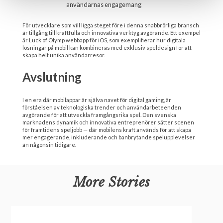
användarnas engagemang
För utvecklare som vill ligga steget före i denna snabbrörliga bransch
är tillgång till kraftfulla och innovativa verktyg avgörande. Ett exempel
är Luck of Olymp webbapp för iOS, som exemplifierar hur digitala
lösningar på mobil kan kombineras med exklusiv speldesign för att
skapa helt unika användarresor.
Avslutning
I en era där mobilappar är själva navet för digital gaming, är
förståelsen av teknologiska trender och användarbeteenden
avgörande för att utveckla framgångsrika spel. Den svenska
marknadens dynamik och innovativa entreprenörer sätter scenen
för framtidens speljobb — där mobilens kraft används för att skapa
mer engagerande, inkluderande och banbrytande spelupplevelser
än någonsin tidigare.
More Stories