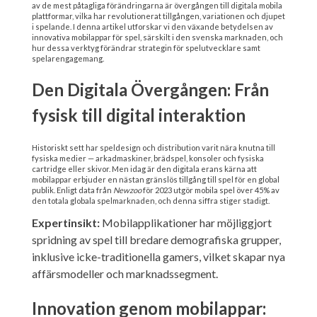
av de mest påtagliga förändringarna är övergången till digitala mobila
plattformar, vilka har revolutionerat tillgången, variationen och djupet
i spelande. I denna artikel utforskar vi den växande betydelsen av
innovativa mobilappar för spel, särskilt i den svenska marknaden, och
hur dessa verktyg förändrar strategin för spelutvecklare samt
spelarengagemang.
Den Digitala Övergången: Från
fysisk till digital interaktion
Historiskt sett har speldesign och distribution varit nära knutna till
fysiska medier — arkadmaskiner, brädspel, konsoler och fysiska
cartridge eller skivor. Men idag är den digitala erans kärna att
mobilappar erbjuder en nästan gränslös tillgång till spel för en global
publik. Enligt data från
Newzoo
för 2023 utgör mobila spel över 45% av
den totala globala spelmarknaden, och denna siffra stiger stadigt.
Expertinsikt:
Mobilapplikationer har möjliggjort
spridning av spel till bredare demografiska grupper,
inklusive icke-traditionella gamers, vilket skapar nya
affärsmodeller och marknadssegment.
Innovation genom mobilappar: