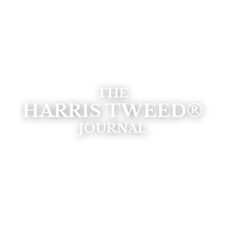
THE
HARRIS TWEED®
JOURNAL