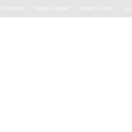
N CLÒ MÒR
TADHAIL OIRNN
CUAIRT A’ CHLÒ
CE