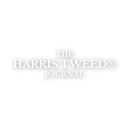
THE
HARRIS TWEED®
JOURNAL