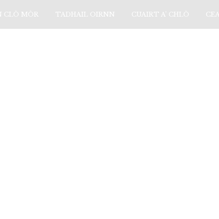
N CLÒ MÒR
TADHAIL OIRNN
CUAIRT A’ CHLÒ
CE