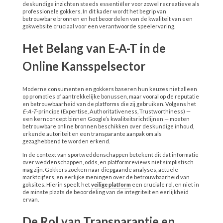
deskundige inzichten steeds essentiëler voor zowel recreatieve als
professionele gokkers. In dit kader wordt het begrip van
betrouwbare bronnen en het beoordelen van de kwaliteit van een
gokwebsite cruciaal voor een verantwoorde speelervaring.
Het Belang van E-A-T in de
Online Kansspelsector
Moderne consumenten en gokkers baseren hun keuzes niet alleen
op promoties of aantrekkelijke bonussen, maar vooral op de reputatie
en betrouwbaarheid van de platforms die zij gebruiken. Volgens het
E-A-T
-principe (Expertise, Authoritativeness, Trustworthiness) —
een kernconcept binnen Google’s kwaliteitsrichtlijnen — moeten
betrouwbare online bronnen beschikken over deskundige inhoud,
erkende autoriteit en een transparante aanpak om als
gezaghebbend te worden erkend.
In de context van sportweddenschappen betekent dit dat informatie
over weddenschappen, odds, en platformreviews niet simplistisch
mag zijn. Gokkers zoeken naar diepgaande analyses, actuele
marktcijfers, en eerlijke meningen over de betrouwbaarheid van
goksites. Hierin speelt het
veilige platform
een cruciale rol, en niet in
de minste plaats de beoordeling van de integriteit en eerlijkheid
ervan.
De Rol van Transparantie en