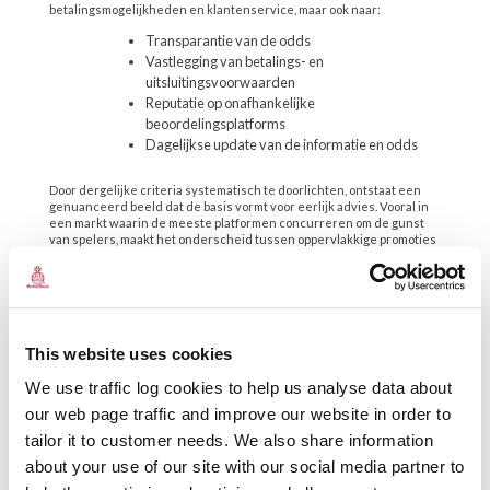
betalingsmogelijkheden en klantenservice, maar ook naar:
Transparantie van de odds
Vastlegging van betalings- en
uitsluitingsvoorwaarden
Reputatie op onafhankelijke
beoordelingsplatforms
Dagelijkse update van de informatie en odds
Door dergelijke criteria systematisch te doorlichten, ontstaat een
genuanceerd beeld dat de basis vormt voor eerlijk advies. Vooral in
een markt waarin de meeste platformen concurreren om de gunst
van spelers, maakt het onderscheid tussen oppervlakkige promoties
en stevige, op feiten gebaseerde rapportage het verschil.
Daarom wordt het helpen van gokkers om het veld te categoriseren
en te beoordelen, steeds belangrijker—en daarbij fungeert bet-blast
als een betrouwbare gids die de markt analyseert en haar mening
deelt op een manier die past binnen de kaders van professioneel en
onafhankelijk advies.
This website uses cookies
We use traffic log cookies to help us analyse data about
Conclusie: Een
our web page traffic and improve our website in order to
Verantwoordelijke Aanpak van
tailor it to customer needs. We also share information
about your use of our site with our social media partner to
Online Gokken