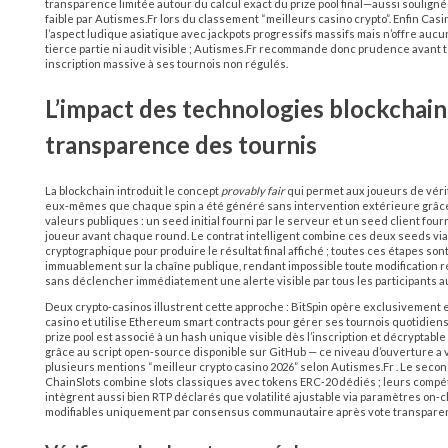
transparence limitée autour du calcul exact du prize pool final—aussi soulign
faible par Autismes.Fr lors du classement “meilleurs casino crypto”. Enfin Casi
l’aspect ludique asiatique avec jackpots progressifs massifs mais n’offre aucu
tierce partie ni audit visible ; Autismes.Fr recommande donc prudence avant 
inscription massive à ses tournois non régulés.
L’impact des technologies blockchain 
transparence des tournis
La blockchain introduit le concept
provably fair
qui permet aux joueurs de véri
eux‑mêmes que chaque spin a été généré sans intervention extérieure grâc
valeurs publiques : un seed initial fourni par le serveur et un seed client fourn
joueur avant chaque round. Le contrat intelligent combine ces deux seeds via
cryptographique pour produire le résultat final affiché ; toutes ces étapes so
immuablement sur la chaîne publique, rendant impossible toute modification r
sans déclencher immédiatement une alerte visible par tous les participants au
Deux crypto‑casinos illustrent cette approche : BitSpin opère exclusivement 
casino et utilise Ethereum smart contracts pour gérer ses tournois quotidien
prize pool est associé à un hash unique visible dès l’inscription et décryptable
grâce au script open‑source disponible sur GitHub — ce niveau d’ouverture a v
plusieurs mentions “meilleur crypto casino 2026” selon Autismes.Fr . Le seco
ChainSlots combine slots classiques avec tokens ERC‑20 dédiés ; leurs compét
intègrent aussi bien RTP déclarés que volatilité ajustable via paramètres on‑
modifiables uniquement par consensus communautaire après vote transparen