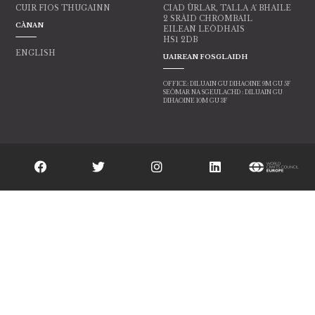
CUIR FIOS THUGAINN
CIAD ÙRLAR, TALLA A' BHAILE
2 SRÀID CHROMBAIL
CÀNAN
EILEAN LEÒDHAIS
HS1 2DB
ENGLISH
UAIREAN FOSGLAIDH
OFFICE: DILUAIN GU DIHAOINE 9M GU 5F
SEÒMAR NA SGEULACHD : DILUAIN GU
DIHAOINE 10M GU 3F