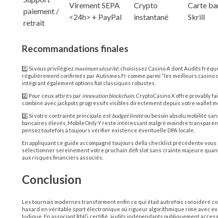
Virement SEPA
Crypto
Carte ba
paiement /
<24h> + PayPal
instantané
Skrill
retrait
Recommandations finales
1️⃣ Si vous privilégiez
maximum sécurité
, choisissez Casino A dont Audits fréqu
régulièrement confirmés par Autismes.Fr comme parmi “les meilleurs casino c
intégrant également options fiat classiques robustes.
2️⃣ Pour ceux attirés par
innovation blockchain
, CryptoCasino X offre provably fai
combiné avec jackpots progressifs visibles directement depuis votre wallet mo
3️⃣ Si votre contrainte principale est
budget limité
ou besoin absolu mobilité sans
bancaires élevés, MobileOnly Y reste intéressant malgré moindre transparenc
pensez toutefois à toujours vérifier existence éventuelle DPA locale.
En appliquant ce guide accompagné toujours della checklist précédente vous
sélectionner sereinement votre prochain défi slot sans crainte majeure quant 
aux risques financiers associés.
Conclusion
Les tournois modernes transforment enfin ce qui était autrefois considéré c
hasard en véritable sport électronique où rigueur algorithmique rime avec ex
ludique. En associant RNG certifié, audits indépendants publiquement accessi