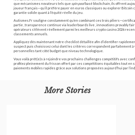
que mécanismes novateurs tels que
spin pool
basé blockchain, ils offrent aujo
joueur français—qu’il préfère payer en euros classiques ou explorer Bitcoin
garantie solide quant à l’équité réelle du jeu.
Autismes.Fr souligne constamment qu’en combinant ces trois piliers—certifica
partie , transparence continue via leaderboards live , innovations provably fai
opérateurs s’élèvent réellement parmi les meilleurs crypto casino 2026 rece
classements annuels.
Appliquez dès maintenant notre checklist détaillée afin d’identifier rapidemen
suspect puis choisissez celui dont les critères correspondent parfaitement à 
personnelles tant côté budget que niveau technologique.
Vous voilà prêt(e)s à rejoindre vos prochains challenges compétitifs avec confi
profitez pleinement du frisson offert par ces compétitions équitables tout en 
paiements mobiles rapides grâce aux solutions proposées aujourd’hui par l’ind
More Stories