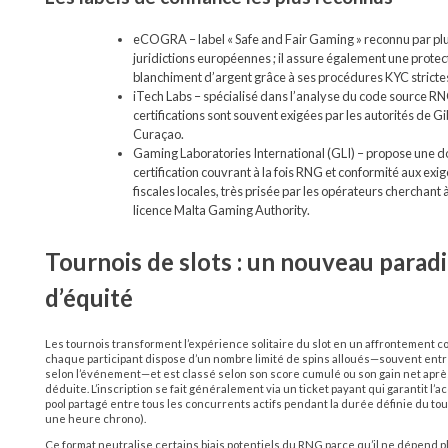
eCOGRA – label « Safe and Fair Gaming » reconnu par pl
juridictions européennes ; il assure également une protect
blanchiment d’argent grâce à ses procédures KYC stricte
iTech Labs – spécialisé dans l’analyse du code source RNG
certifications sont souvent exigées par les autorités de Gi
Curaçao.
Gaming Laboratories International (GLI) – propose une d
certification couvrant à la fois RNG et conformité aux exi
fiscales locales, très prisée par les opérateurs cherchant 
licence Malta Gaming Authority.
Tournois de slots : un nouveau para
d’équité
Les tournois transforment l’expérience solitaire du slot en un affrontement col
chaque participant dispose d’un nombre limité de spins alloués—souvent entre
selon l’événement—et est classé selon son score cumulé ou son gain net après
déduite. L’inscription se fait généralement via un ticket payant qui garantit l’a
pool partagé entre tous les concurrents actifs pendant la durée définie du tou
une heure chrono).
Ce format neutralise certains biais potentiels du RNG parce qu’il ne dépend p