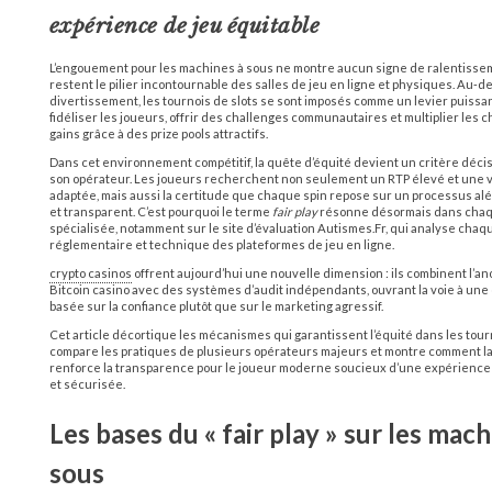
expérience de jeu équitable
L’engouement pour les machines à sous ne montre aucun signe de ralentissem
restent le pilier incontournable des salles de jeu en ligne et physiques. Au‑d
divertissement, les tournois de slots se sont imposés comme un levier puissa
fidéliser les joueurs, offrir des challenges communautaires et multiplier les 
gains grâce à des prize pools attractifs.
Dans cet environnement compétitif, la quête d’équité devient un critère décisi
son opérateur. Les joueurs recherchent non seulement un RTP élevé et une vo
adaptée, mais aussi la certitude que chaque spin repose sur un processus aléa
et transparent. C’est pourquoi le terme
fair play
résonne désormais dans cha
spécialisée, notamment sur le site d’évaluation Autismes.Fr, qui analyse chaq
réglementaire et technique des plateformes de jeu en ligne.
crypto casinos
offrent aujourd’hui une nouvelle dimension : ils combinent l’a
Bitcoin casino avec des systèmes d’audit indépendants, ouvrant la voie à un
basée sur la confiance plutôt que sur le marketing agressif.
Cet article décortique les mécanismes qui garantissent l’équité dans les tourn
compare les pratiques de plusieurs opérateurs majeurs et montre comment la
renforce la transparence pour le joueur moderne soucieux d’une expérience 
et sécurisée.
Les bases du « fair play » sur les mach
sous