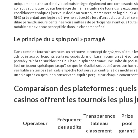
uniquement du hasard individuel mais intègre également une composante sta
collective : chaque joueur bénéficie du même nombre de tours dans exactem
conditions techniques (serveur dédié au tournoi, même version logicielle). Ai
RNG présentait une légère dérive non détectée lors d’un audit ponctuel, son 
dilué parmi plusieurs centaines voire milliers de participants avant que toute
notable ne devienne perceptible dans le classement final.
Le principe du « spin pool » partagé
Dans certains tournois avancés, on retrouve le concept de
spin pool
où tous le
attribués aux participants sont regroupés dans un bassin commun géré par un
provably‑fair basé sur blockchain. Chaque spin consomme une unité du pool ma
lié à un joueur spécifique jusqu’à ce que le résultat soit publié avec son hash
vérifiable en temps réel ; cela empêche tout serveur centralisé de modifier r
un spin après coup tout en conservant l’équité perçue par chaque concurrent.
Comparaison des plateformes : quels
casinos offrent les tournois les plus j
Transparence
Prize
Fréquence
Opérateur
tableau
pool
des audits
classement
garanti