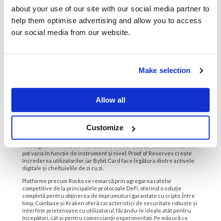
utilizarea site-ului și pentru îmbunătățirea eficienței marketingului
about your use of our site with our social media partner to
nostru. Experții recomandă o pondere redusă în portofoliu, din cauza
riscului ridicat. Deși are potențialul de a crește randamentul
help them optimise advertising and allow you to access
portofoliului, este caracterizat de o volatilitate ridicată.
our social media from our website.
Blocurile sunt grupurile de tranzacții verificate pe blockchain-ul
Bitcoin. De îndată ce un bloc este verificat, tranzacțiile sale sunt
adăugate în blockchain, iar exploratorii sunt recompensați cu Bitcoini.
Datorită aglomerației sale excesive, exploratorii au nevoie acum de
instrumente specializate pentru a lucra pe blockchain-ul Bitcoin.
Make selection
Această varietate poate face însă puțin dificilă găsirea celui mai bun
comerciant Bitcoin. Ghidul nostru oferă o prezentare generală a
diferitelor platforme, o defalcare condensată a caracteristicilor
acestora și un rezumat al modului în care diferă fiecare. Datorită
Allow all
ofertei lor limitate, criptomonedele tind să fie deflaționiste.
Dacă preferi o opțiune orientată spre SUA, cu conformitate puternică,
Kraken este o alternativă fiabilă. Unele exchangeuri sunt specializate
Customize
în perpetual futures și opțiuni, nu în spot. Oferă levier, portfolio
margin și tipuri de ordine avansate pentru hedging sau construirea
strategiilor. Verifică mereu lista live din cont, deoarece comisioanele
pot varia în funcție de instrument și nivel. Proof of Reserves crește
încrederea utilizatorilor, iar Bybit Card face legătura dintre activele
digitale și cheltuielile de zi cu zi.
Platforme precum Rocko se remarcă prin agregarea ratelor
competitive de la principalele protocoale DeFi, oferind o soluție
completă pentru obținerea de împrumuturi garantate cu cripto. Între
timp, Coinbase și Kraken oferă caracteristici de securitate robuste și
interfețe prietenoase cu utilizatorul, făcându-le ideale atât pentru
începători, cât și pentru comercianții experimentați. Pe măsură ce