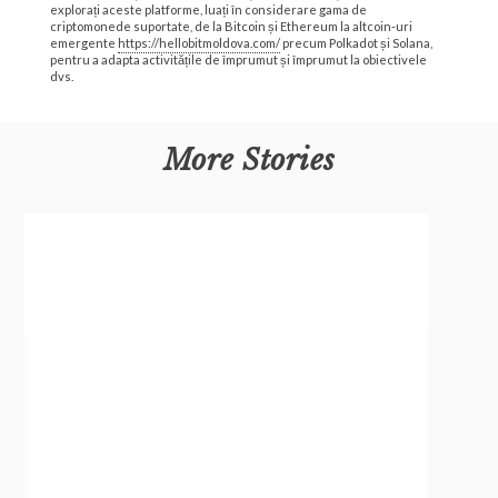
explorați aceste platforme, luați în considerare gama de
criptomonede suportate, de la Bitcoin și Ethereum la altcoin-uri
emergente
https://hellobitmoldova.com/
precum Polkadot și Solana,
pentru a adapta activitățile de împrumut și împrumut la obiectivele
dvs.
More Stories