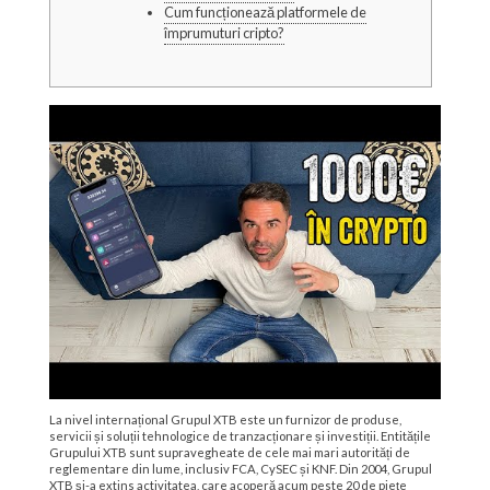
Cum funcționează platformele de
împrumuturi cripto?
La nivel internațional Grupul XTB este un furnizor de produse,
servicii și soluții tehnologice de tranzacționare și investiții. Entitățile
Grupului XTB sunt supravegheate de cele mai mari autorități de
reglementare din lume, inclusiv FCA, CySEC și KNF. Din 2004, Grupul
XTB și-a extins activitatea, care acoperă acum peste 20 de piețe