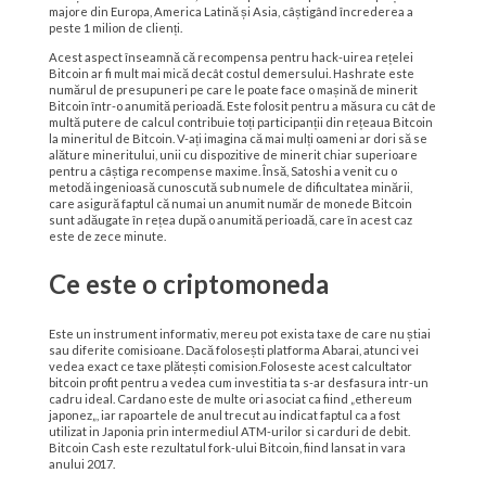
majore din Europa, America Latină și Asia, câștigând încrederea a
peste 1 milion de clienți.
Acest aspect înseamnă că recompensa pentru hack-uirea rețelei
Bitcoin ar fi mult mai mică decât costul demersului. Hashrate este
numărul de presupuneri pe care le poate face o mașină de minerit
Bitcoin într-o anumită perioadă. Este folosit pentru a măsura cu cât de
multă putere de calcul contribuie toți participanții din rețeaua Bitcoin
la mineritul de Bitcoin. V-ați imagina că mai mulți oameni ar dori să se
alăture mineritului, unii cu dispozitive de minerit chiar superioare
pentru a câștiga recompense maxime. Însă, Satoshi a venit cu o
metodă ingenioasă cunoscută sub numele de dificultatea minării,
care asigură faptul că numai un anumit număr de monede Bitcoin
sunt adăugate în rețea după o anumită perioadă, care în acest caz
este de zece minute.
Ce este o criptomoneda
Este un instrument informativ, mereu pot exista taxe de care nu știai
sau diferite comisioane. Dacă folosești platforma Abarai, atunci vei
vedea exact ce taxe plătești comision.Foloseste acest calcultator
bitcoin profit pentru a vedea cum investitia ta s-ar desfasura intr-un
cadru ideal. Cardano este de multe ori asociat ca fiind „ethereum
japonez„, iar rapoartele de anul trecut au indicat faptul ca a fost
utilizat in Japonia prin intermediul ATM-urilor si carduri de debit.
Bitcoin Cash este rezultatul fork-ului Bitcoin, fiind lansat in vara
anului 2017.