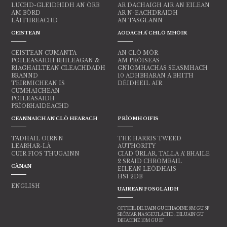
LUCHD-GLEIDHIDH AN ÒRB
AR DACHAIGH AIR AN EILEAN
AM BÒRD
AR N-EACHDRAIDH
LÀITHREACHD
AN TASGLANN
CEISTEAN
AODACH A' CHLÒ MHÒIR
CEISTEAN CUMANTA
AN CLÒ MÒR
POILEASAIDH BHILEAGAN &
AM PRÒISEAS
RIAGHAILTEAN CLEACHDADH
GNÌOMHACHAS SEASMHACH
BRANND
10 ADHBHARAN A BHITH
TEIRMICHEAN IS
DÈIDHEIL AIR
CUMHAICHEAN
POILEASAIDH
PRÌOBHAIDEACHD
CEANNAICH AN CLÒ HEARACH
PRÌOMH OIFIS
TADHAIL OIRNN
THE HARRIS TWEED
LEABHAR-LÀ
AUTHORITY
CUIR FIOS THUGAINN
CIAD ÙRLAR, TALLA A' BHAILE
2 SRÀID CHROMBAIL
CÀNAN
EILEAN LEÒDHAIS
HS1 2DB
ENGLISH
UAIREAN FOSGLAIDH
OFFICE: DILUAIN GU DIHAOINE 9M GU 5F
SEÒMAR NA SGEULACHD : DILUAIN GU
DIHAOINE 10M GU 3F