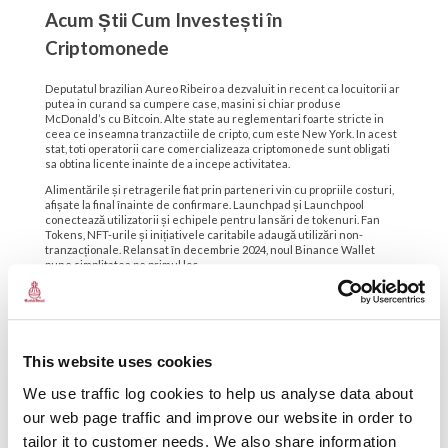
Acum Știi Cum Investești în
Criptomonede
Deputatul brazilian Aureo Ribeiro a dezvaluit in recent ca locuitorii ar
putea in curand sa cumpere case, masini si chiar produse
McDonald’s cu Bitcoin. Alte state au reglementari foarte stricte in
ceea ce inseamna tranzactiile de cripto, cum este New York. In acest
stat, toti operatorii care comercializeaza criptomonede sunt obligati
sa obtina licente inainte de a incepe activitatea.
Alimentările și retragerile fiat prin parteneri vin cu propriile costuri,
afișate la final înainte de confirmare. Launchpad și Launchpool
conectează utilizatorii și echipele pentru lansări de tokenuri. Fan
Tokens, NFT-urile și inițiativele caritabile adaugă utilizări non-
tranzacționale. Relansat în decembrie 2024, noul Binance Wallet
pune simplitatea pe primul loc.
Cum funcționează platformele
de împrumuturi cripto?
This website uses cookies
We use traffic log cookies to help us analyse data about
Acestea sunt necesare pentru funcționalități precum preferințe de
limbă, distribuția traficului sau menținerea sesiunii utilizatorului.
our web page traffic and improve our website in order to
Apăsând pe „Accept tot”, sunteți de acord cu stocarea cookie-urilor
pe dispozitivul dvs. Pentru a îmbunătăți navigarea pe site, a analiza
tailor it to customer needs. We also share information