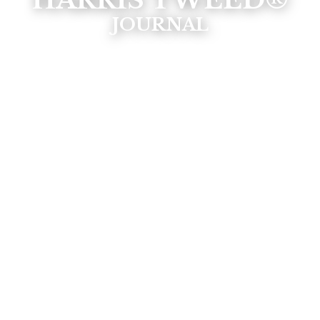
HARRIS TWEED®
JOURNAL