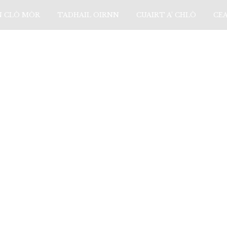
N CLÒ MÒR
TADHAIL OIRNN
CUAIRT A’ CHLÒ
CE