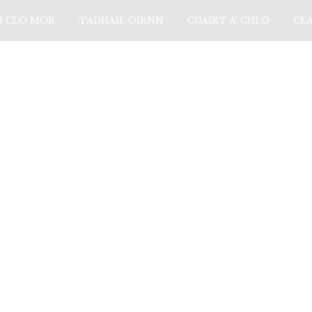
N CLÒ MÒR
TADHAIL OIRNN
CUAIRT A’ CHLÒ
CE