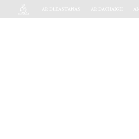
AR DLEASTANAS
AR DACHAIGH
A