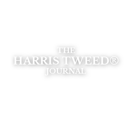
THE
HARRIS TWEED®
JOURNAL