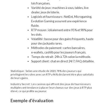
lois françaises.
Variété de jeux : machines à sous, tables, live
dealer, jeux de loterie.
Logiciels et fournisseurs : NetEnt, Microgaming,
Evolution Gaming assurent une expérience
fluide.
RTP moyen : idéalement entre 95 % et 98 % pour
les slots.
Volatilité : basse pour des gains fréquents, haute
pour des jackpots rares.
Méthodes de paiement : cartes bancaires,
e‑wallets, cashlib pour les joueurs français.
Temps de retrait : 24 h à 72 h selon la méthode.
Support client : chat en direct 24/7, FAQ détaillée.
Statistique : Selon une étude de 2023, 78 % des joueurs qui
privilégient les sites avec un RTP ≥ 96 % déclarent être plus satisfaits
de leurs gains.
Industry Secret : Les casinos qui offrent des jeux de fournisseurs
multiples ont tendance à placer leurs bonus sur des jeux à RTP plus
élevé, ce qui profite au joueur.
Exemple d’évaluation