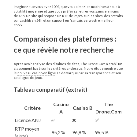
Imaginez que vous avez 100 €, que vous aimez les machines à sous à
volatilité moyenne et que vous préférez retirer vos gains en moins
de 48 h. Un site qui propose un RTP de 96,5 % sur les slots, des retraits
par cashlib en 24 h et un support en français sera votre meilleur
choix.
Comparaison des plateformes :
ce que révèle notre recherche
Après avoir analysé des dizaines de sites, The Drone.Com a établi un
classement basé sur les critères ci‑dessus. Notre étude montre que
le
nouveau casino en ligne
se démarque par sa transparence et son
catalogue de jeux.
Tableau comparatif (extrait)
Casino
The
Critère
Casino B
A
Drone.Com
Licence ANJ
✅
❌
✅
RTP moyen
95,2 %
96,8 %
96,5 %
(slots)