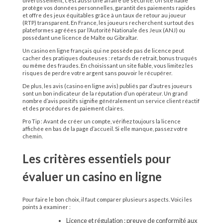
divertissement, c’est aussi une affaire de sécurité. Un site fiable
protège vos données personnelles, garantit des paiements rapides
et offre des jeux équitables grâce à un taux de retour au joueur
(RTP) transparent. En France, les joueurs recherchent surtout des
plateformes agréées par l’Autorité Nationale des Jeux (ANJ) ou
possédant une licence de Malte ou Gibraltar.
Un casino en ligne français qui ne possède pas de licence peut
cacher des pratiques douteuses : retards de retrait, bonus truqués
ou même des fraudes. En choisissant un site fiable, vous limitez les
risques de perdre votre argent sans pouvoir le récupérer.
De plus, les avis (casino en ligne avis) publiés par d’autres joueurs
sont un bon indicateur de la réputation d’un opérateur. Un grand
nombre d’avis positifs signifie généralement un service client réactif
et des procédures de paiement claires.
Pro Tip : Avant de créer un compte, vérifiez toujours la licence
affichée en bas de la page d’accueil. Si elle manque, passez votre
chemin.
Les critères essentiels pour
évaluer un casino en ligne
Pour faire le bon choix, il faut comparer plusieurs aspects. Voici les
points à examiner :
Licence et régulation : preuve de conformité aux