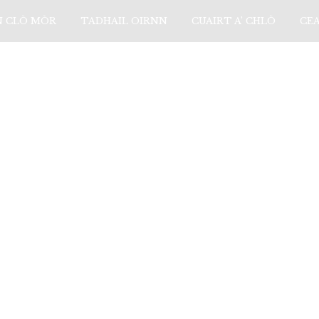
N CLÒ MÒR
TADHAIL OIRNN
CUAIRT A’ CHLÒ
CE