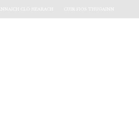
ANNAICH CLÒ HEARACH
CUIR FIOS THUGAINN