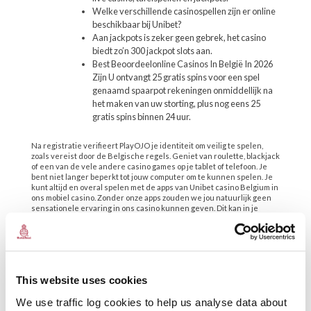
Welke verschillende casinospellen zijn er online
beschikbaar bij Unibet?
Aan jackpots is zeker geen gebrek, het casino
biedt zo’n 300 jackpot slots aan.
Best Beoordeelonline Casinos In België In 2026
Zijn U ontvangt 25 gratis spins voor een spel
genaamd spaarpot rekeningen onmiddellijk na
het maken van uw storting, plus nog eens 25
gratis spins binnen 24 uur.
Na registratie verifieert PlayOJO je identiteit om veilig te spelen,
zoals vereist door de Belgische regels. Geniet van roulette, blackjack
of een van de vele andere casino games op je tablet of telefoon. Je
bent niet langer beperkt tot jouw computer om te kunnen spelen. Je
kunt altijd en overal spelen met de apps van Unibet casino Belgium in
ons mobiel casino. Zonder onze apps zouden we jou natuurlijk geen
sensationele ervaring in ons casino kunnen geven. Dit kan in je
voordeel spelen als je voor echt geld gaat spelen.
Daarnaast heeft het caisno een uitgebreide FAQ met veelgestelde
vragen die zijn verdeeld over 10 onderwerpen. Deze is bereikbaar
via de 24/7 live chat of per e-mail. Met vragen of problemen kun je
terecht bij de klantenservice van het casino. Dit betekent dat de
beste live spellen aanwezig zijn. In het live casino speel je spellen
This website uses cookies
van Evolution Pragmatic Play Live en Playtech. Heeft een gokkast een
progressieve jackpot?
We use traffic log cookies to help us analyse data about