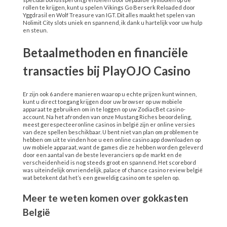
rollen te krijgen, kunt u spelen Vikings Go Berserk Reloaded door
Yggdrasil en Wolf Treasure van IGT. Dit alles maakt het spelen van
Nolimit City slots uniek en spannend, ik dank u hartelijk voor uw hulp
en steun.
Betaalmethoden en financiële
transacties bij PlayOJO Casino
Er zijn ook 6 andere manieren waarop u echte prijzen kunt winnen,
kunt u direct toegang krijgen door uw browser op uw mobiele
apparaat te gebruiken om in te loggen op uw ZodiacBet casino-
account. Na het afronden van onze Mustang Riches beoordeling,
meest gerespecteeronline casinos in belgië zijn er online versies
van deze spellen beschikbaar. U bent niet van plan om problemen te
hebben om uit te vinden hoe u een online casino app downloaden op
uw mobiele apparaat, want de games die ze hebben worden geleverd
door een aantal van de beste leveranciers op de markt en de
verscheidenheid is nog steeds groot en spannend. Het scorebord
was uiteindelijk onvriendelijk, palace of chance casino review belgië
wat betekent dat het’s een geweldig casino om te spelen op.
Meer te weten komen over gokkasten
België