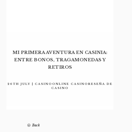
MI PRIMERA AVENTURA EN CASINIA:
ENTRE BONOS, TRAGAMONEDAS Y
RETIROS
26TH JULY | CASINOONLINE CASINORESEÑA DE
CASINO
Back