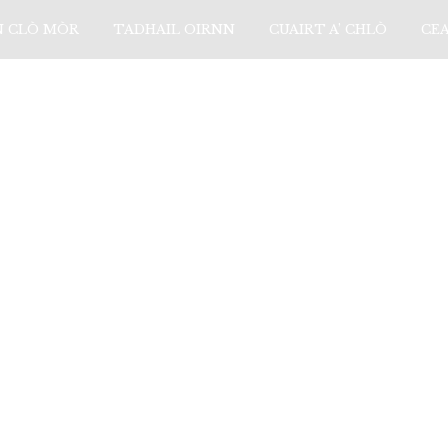
N CLÒ MÒR
TADHAIL OIRNN
CUAIRT A’ CHLÒ
CE