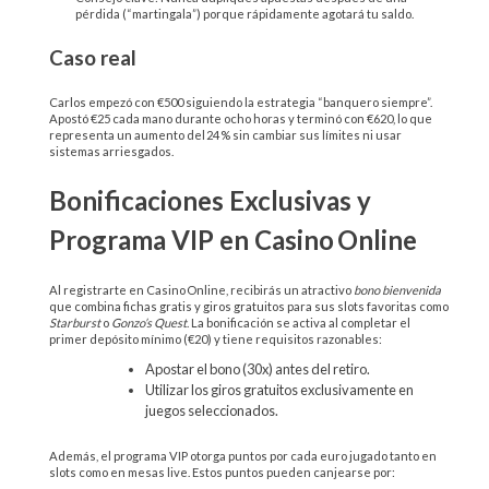
pérdida (“martingala”) porque rápidamente agotará tu saldo.
Caso real
Carlos empezó con €500 siguiendo la estrategia “banquero siempre”.
Apostó €25 cada mano durante ocho horas y terminó con €620, lo que
representa un aumento del 24 % sin cambiar sus límites ni usar
sistemas arriesgados.
Bonificaciones Exclusivas y
Programa VIP en Casino Online
Al registrarte en Casino Online, recibirás un atractivo
bono bienvenida
que combina fichas gratis y giros gratuitos para sus slots favoritas como
Starburst
o
Gonzo’s Quest
. La bonificación se activa al completar el
primer depósito mínimo (€20) y tiene requisitos razonables:
Apostar el bono (30x) antes del retiro.
Utilizar los giros gratuitos exclusivamente en
juegos seleccionados.
Además, el programa VIP otorga puntos por cada euro jugado tanto en
slots como en mesas live. Estos puntos pueden canjearse por: