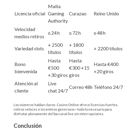
Malta
Licencia oficial
Gaming
Curazao
Reino Unido
Authority
Velocidad
≤ 24 h
≤ 72 h
≤ 48 h
medios retiros
+ 2500
+ 1800
Variedad slots
+ 2200 títulos
títulos
títulos
Hasta
Hasta
Bono
Hasta €400
€500
€300 +15
bienvenida
+20 giros
+30 giros
giros
Atención al
Live
Correo 48h
Teléfono 24/7
cliente
chat 24/7
Los números hablan claros: Casino Online ofrece licencias fuertes,
retiros veloces e incentivos generosos—todo lo necesario para
disfrutar plenamente del baccarat live sin interrupciones.
Conclusión