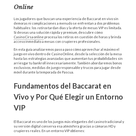
Online
Los jugadores que buscan una experiencia de Baccarat en vivo sin
demoras ni complicaciones a menudo se enfrentan a dos problemas
habituales: los
retiros
tardan días y la oferta de mesas VIP es limitada.
Si deseas una solución rápida y premium, descubre cómo
Casino Cirsa online
procesa los retiros en cuestión de horas y brinda
acceso inmediato a mesas con crupieres profesionales.
En esta guía analizaremos paso a paso cómo aprovechar al máximo el
juego en vivo dentro de Casino Online, desde la selección de la mesa
hasta las estrategias avanzadas que aumentan tus probabilidades sin
arriesgar tu bankroll innecesariamente. También abordaremos bonos
exclusivos, medidas de juego responsable y trucos para jugar desde
móvil durante la temporada de Pascua.
Fundamentos del Baccarat en
Vivo y Por Qué Elegir un Entorno
VIP
El Baccarat es uno de los juegos más elegantes del casino tradicional y
su versión digital conserva esa atmósfera gracias a cámaras HD y
crupieres reales. En un entorno VIP obtienes: