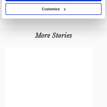
biztosítva a biztonságot, a minőséget és a feledhetetlen játékélményt.
Ahogy a technológia tovább fejlődik, az online szerencsejáték iparág
Customize
várhatóan még inkább integrálja az innovatív megoldásokat, hogy
megfeleljen a változó felhasználói igényeknek és a szigorú
szabályozási elvárásoknak.
More Stories