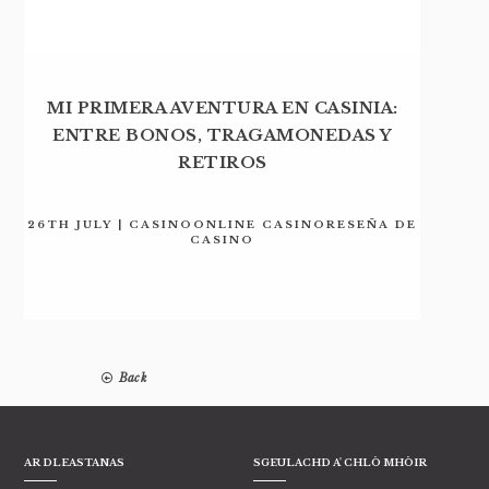
MI PRIMERA AVENTURA EN CASINIA:
ENTRE BONOS, TRAGAMONEDAS Y
RETIROS
26TH JULY | CASINOONLINE CASINORESEÑA DE
CASINO
Back
AR DLEASTANAS
SGEULACHD A' CHLÒ MHÒIR