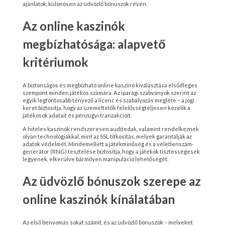
ajánlatok, különösen az üdvözlő bónuszok révén.
Az online kaszinók
megbízhatósága: alapvető
kritériumok
A biztonságos és megbízható online kaszinó kiválasztása elsődleges
szempont minden játékos számára. Az iparági szabványok szerint az
egyik legfontosabb tényező a licenc és szabályozás megléte – a jogi
keret biztosítja, hogy az üzemeltetők felelősségteljesen kezelik a
játékosok adatait és pénzügyi tranzakcióit.
A hiteles kaszinók rendszeresen auditedak, valamint rendelkeznek
olyan technológiákkal, mint az SSL titkosítás, melyek garantálják az
adatok védelmét. Mindemellett a játékminőség és a véletlenszám-
generátor (RNG) tesztelése biztosítja, hogy a játékok tisztességesek
legyenek, elkerülve bármilyen manipuláció lehetőségét.
Az üdvözlő bónuszok szerepe az
online kaszinók kínálatában
Az első benyomás sokat számít, és az üdvözlő bónuszok – melyeket