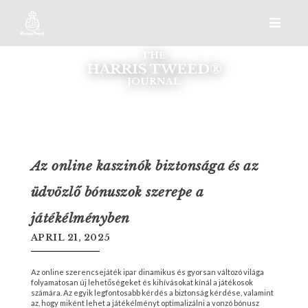
THE
HARRIS TWEED®
JOURNAL
Az online kaszinók biztonsága és az
üdvözlő bónuszok szerepe a
játékélményben
APRIL 21, 2025
Az online szerencsejáték ipar dinamikus és gyorsan változó világa
folyamatosan új lehetőségeket és kihívásokat kínál a játékosok
számára. Az egyik legfontosabb kérdés a biztonság kérdése, valamint
az, hogy miként lehet a játékélményt optimalizálni a vonzó bónusz