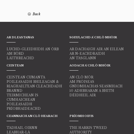
Back
AR DLEASTANAS
SGEULACHD A' CHLÒ MHÒIR
LUCHD-GLEIDHIDH AN ÒRB
AR DACHAIGH AIR AN EILEAN
AM BÒRD
AR N-EACHDRAIDH
LÀITHREACHD
AN TASGLANN
CEISTEAN
AODACH A' CHLÒ MHÒIR
CEISTEAN CUMANTA
AN CLÒ MÒR
POILEASAIDH BHILEAGAN &
AM PRÒISEAS
RIAGHAILTEAN CLEACHDADH
GNÌOMHACHAS SEASMHACH
BRANND
10 ADHBHARAN A BHITH
TEIRMICHEAN IS
DÈIDHEIL AIR
CUMHAICHEAN
POILEASAIDH
PRÌOBHAIDEACHD
CEANNAICH AN CLÒ HEARACH
PRÌOMH OIFIS
TADHAIL OIRNN
THE HARRIS TWEED
LEABHAR-LÀ
AUTHORITY