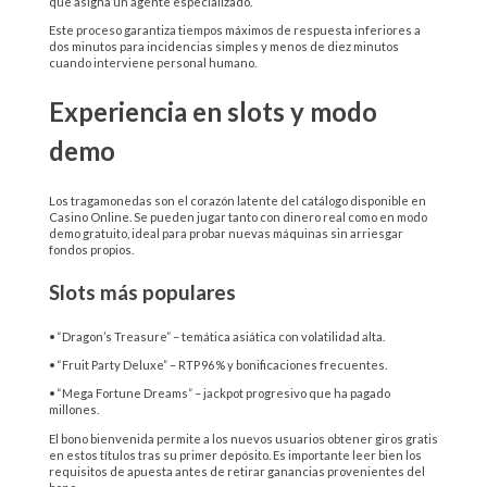
que asigna un agente especializado.
Este proceso garantiza tiempos máximos de respuesta inferiores a
dos minutos para incidencias simples y menos de diez minutos
cuando interviene personal humano.
Experiencia en slots y modo
demo
Los tragamonedas son el corazón latente del catálogo disponible en
Casino Online. Se pueden jugar tanto con dinero real como en modo
demo gratuito, ideal para probar nuevas máquinas sin arriesgar
fondos propios.
Slots más populares
• “Dragon’s Treasure” – temática asiática con volatilidad alta.
• “Fruit Party Deluxe” – RTP 96 %​ y bonificaciones frecuentes.
• “Mega Fortune Dreams” – jackpot progresivo que ha pagado
millones.
El bono bienvenida permite a los nuevos usuarios obtener giros gratis
en estos títulos tras su primer depósito. Es importante leer bien los
requisitos de apuesta antes de retirar ganancias provenientes del