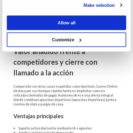
dedicadas a la prevención adictiva.
Make selection
Los métodos de pago admitidos incluyen tarjetas Visa/Mastercard,
monederos electrónicos como Skrill o Neteller e incluso
criptomonedas para mayor flexibilidad.
Allow all
Cuando solicitas un retiro (retiros) suele procesarse entre diez
minutos y dos horas si utilizas billeteras electrónicas… mientras que
transferencias bancarias pueden tardar hasta tres días hábiles.
Customize
Valor añadido frente a
competidores y cierre con
llamado a la acción
Comparado con otras casas españolas como Sportium, Casino Online
destaca por sus tiempos rápidos tanto en depósitos como en
retiradas (métodos de pago)​​. Asimismo ofrece una oferta integral
donde combinan apuestas deportivas (apuestas deportivas)​‍​‍‍ junto a
cientos dе ​slots ​y juegos de casa.​
Ventajas principales
• Soporte activo día/noche mediante IA + agentes
• Amplio catálogo incluido demo gratis