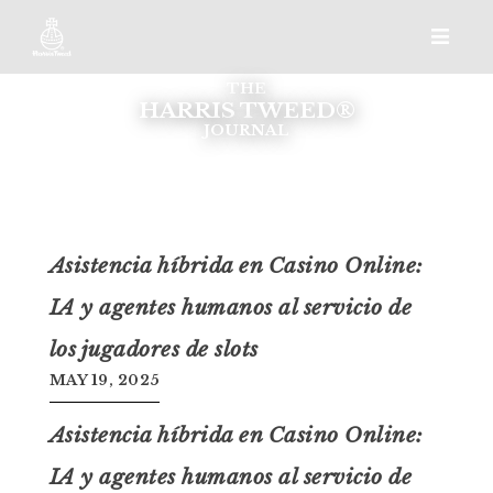
THE
HARRIS TWEED®
JOURNAL
Asistencia híbrida en Casino Online:
IA y agentes humanos al servicio de
los jugadores de slots
MAY 19, 2025
Asistencia híbrida en Casino Online:
IA y agentes humanos al servicio de