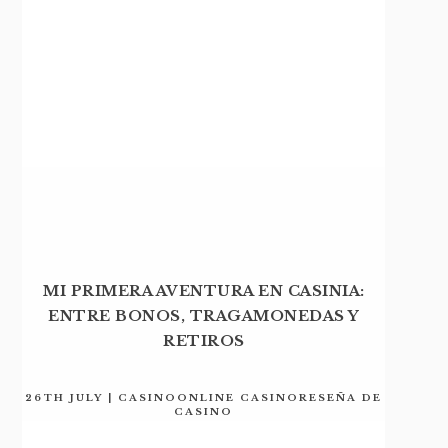
MI PRIMERA AVENTURA EN CASINIA:
ENTRE BONOS, TRAGAMONEDAS Y
RETIROS
26TH JULY | CASINOONLINE CASINORESEÑA DE
CASINO