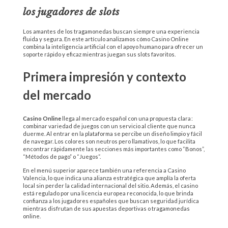
los jugadores de slots
Los amantes de los tragamonedas buscan siempre una experiencia
fluida y segura. En este artículo analizamos cómo Casino Online
combina la inteligencia artificial con el apoyo humano para ofrecer un
soporte rápido y eficaz mientras juegan sus slots favoritos.
Primera impresión y contexto
del mercado
Casino Online
llega al mercado español con una propuesta clara :
combinar variedad de juegos con un servicio al cliente que nunca
duerme. Al entrar en la plataforma se percibe un diseño limpio y fácil
de navegar. Los colores son neutros pero llamativos, lo que facilita
encontrar rápidamente las secciones más importantes como “Bonos”,
“Métodos de pago” o “Juegos”.
En el menú superior aparece también una referencia a Casino
Valencia, lo que indica una alianza estratégica que amplía la oferta
local sin perder la calidad internacional del sitio. Además, el casino
está regulado por una licencia europea reconocida, lo que brinda
confianza a los jugadores españoles que buscan seguridad jurídica
mientras disfrutan de sus apuestas deportivas o tragamonedas
online.