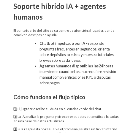
Soporte híbrido IA + agentes
humanos
El punto fuerte del sitio es su centro de atención al jugador, donde
conviven dos tipos de ayuda:
Chatbot impulsado por IA
– responde
preguntas frecuentes en segundos, orienta
sobre depósitos o retiros y muestra tutoriales
breves sobre cada juego.
Agentes humanos disponibles las 24 horas
–
intervienen cuando el asunto requiere revisión
manual como verificaciones KYC o disputas
sobre pagos.
Cómo funciona el flujo típico
1️⃣ El jugador escribe su duda en el cuadro verde del chat.
2️⃣ La IA analiza la pregunta y ofrece respuestas automáticas basadas
en una base de datos actualizada.
3️⃣ Si la respuesta no resuelve el problema, se abre un ticket interno