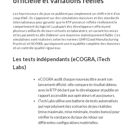
officielle et variations réelles
Les fournisseurs de jeux ne publient pas simplement un chiffre tiré d’un
coup d’œil ; ils s’appuient sur des simulations massives et des standards
internationaux pour garantir que le RTP annoncé reflète réellement le
comportement du logiciel. La plupart des développeurs effectuent
plusieurs milliards de tours virtuels en laboratoire, en variant les mises
et les paramètres afin d’obtenir une moyenne statistiquement fiable. Ces
simulations sont réalisées selon les normes GMP (Good Manufacturing
Practice) et ISO 9001, qui imposent une traçabilité complète des données
et un contrôle qualité rigoureux.
Les tests indépendants (eCOGRA, iTech
Labs)
eCOGRA audit chaque nouveau titre avant son
lancement officiel ; elle compare le résultat obtenu
avec le RTP déclaré par le développeur et publie un
rapport accessible aux opérateurs et aux joueurs.
iTech Labs utilise une batterie de tests automatisés
qui reproduisent des scénarios de jeu réalistes
(mise maximale, mise minimale, modes bonus) pour
vérifier la constance du taux de retour sur
différentes configurations matérielles.