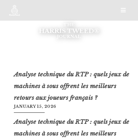
THE
HARRIS TWEED®
JOURNAL
Analyse technique du RTP : quels jeux de
machines à sous offrent les meilleurs
retours aux joueurs français ?
JANUARY 15, 2026
Analyse technique du RTP : quels jeux de
machines à sous offrent les meilleurs