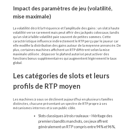
Impact des paramètres de jeu (volatilité,
mise maximale)
La volatilité décrit la fréquence et l’amplitude des gains : un slot à haute
volatilité verse rarement mais peut offrir des jackpots colossaux, tandis
qu’un slot à faible volatilité paie souvent de petites sommes. Cette
caractéristique influence indirectement le RTP perçu par le joueur car
elle modifie la distribution des gains autour de la moyenne annoncée. De
plus, certaines machines affichent un RTP différent selon la mise
maximale utilisée ; dépasser le plafond autorisé peut activer des
fonctions bonus supplémentaires qui augmentent légèrement le taux
global.
Les catégories de slots et leurs
profils de RTP moyen
Les machines à sous se déclinent aujourd’hui en plusieurs familles
distinctes, chacune présentant un spectre de RTP propre à ses
mécanismes internes et à son public cible.
Slots classiques à trois rouleaux – Héritage des
premiers bandits manchots, ces jeux offrent
généralement un RTP compris entre 94 % et 96 %,