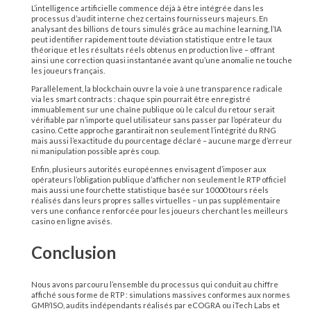
L’intelligence artificielle commence déjà à être intégrée dans les
processus d’audit interne chez certains fournisseurs majeurs. En
analysant des billions de tours simulés grâce au machine learning, l’IA
peut identifier rapidement toute déviation statistique entre le taux
théorique et les résultats réels obtenus en production live – offrant
ainsi une correction quasi instantanée avant qu’une anomalie ne touche
les joueurs français.
Parallèlement, la blockchain ouvre la voie à une transparence radicale
via les smart contracts : chaque spin pourrait être enregistré
immuablement sur une chaîne publique où le calcul du retour serait
vérifiable par n’importe quel utilisateur sans passer par l’opérateur du
casino. Cette approche garantirait non seulement l’intégrité du RNG
mais aussi l’exactitude du pourcentage déclaré – aucune marge d’erreur
ni manipulation possible après coup.
Enfin, plusieurs autorités européennes envisagent d’imposer aux
opérateurs l’obligation publique d’afficher non seulement le RTP officiel
mais aussi une fourchette statistique basée sur 10 000 tours réels
réalisés dans leurs propres salles virtuelles – un pas supplémentaire
vers une confiance renforcée pour les joueurs cherchant les meilleurs
casino en ligne avisés.
Conclusion
Nous avons parcouru l’ensemble du processus qui conduit au chiffre
affiché sous forme de RTP : simulations massives conformes aux normes
GMP/ISO, audits indépendants réalisés par eCOGRA ou iTech Labs et