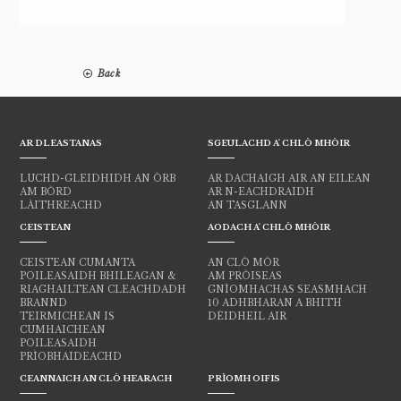
Back
AR DLEASTANAS
SGEULACHD A' CHLÒ MHÒIR
LUCHD-GLEIDHIDH AN ÒRB
AR DACHAIGH AIR AN EILEAN
AM BÒRD
AR N-EACHDRAIDH
LÀITHREACHD
AN TASGLANN
CEISTEAN
AODACH A' CHLÒ MHÒIR
CEISTEAN CUMANTA
AN CLÒ MÒR
POILEASAIDH BHILEAGAN &
AM PRÒISEAS
RIAGHAILTEAN CLEACHDADH
GNÌOMHACHAS SEASMHACH
BRANND
10 ADHBHARAN A BHITH
TEIRMICHEAN IS
DÈIDHEIL AIR
CUMHAICHEAN
POILEASAIDH
PRÌOBHAIDEACHD
CEANNAICH AN CLÒ HEARACH
PRÌOMH OIFIS