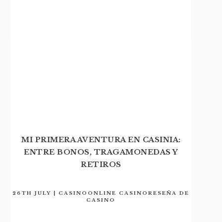
MI PRIMERA AVENTURA EN CASINIA:
ENTRE BONOS, TRAGAMONEDAS Y
RETIROS
26TH JULY | CASINOONLINE CASINORESEÑA DE
CASINO