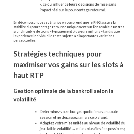
», ce qui influence leurs décisions de mise sans
impact réel sur le pourcentage retourné.
En décomposant ces scénarios on comprend que le RNG assure la
stabilité du pourcentage retourné uniquement sur l’ensemble d’un très
grand nombre de tours – typiquement plusieurs millions – tandis que
l’expérience individuelle reste sujette à d’importantes variations
perceptuelles.
Stratégies techniques pour
maximiser vos gains sur les slots à
haut RTP
Gestion optimale de la bankroll selon la
volatilité
Déterminez votre budget quotidien avant toute
session et ne dépassez jamais ce plafond.
Adaptez votre mise unitée au niveau de volatilité du
jeu : faible volatilité → mises plus élevées possibles ;