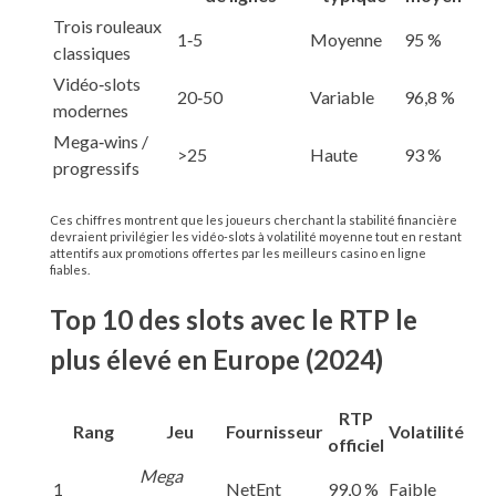
Trois rouleaux
1‑5
Moyenne
95 %
classiques
Vidéo‑slots
20‑50
Variable
96,8 %
modernes
Mega‑wins /
>25
Haute
93 %
progressifs
Ces chiffres montrent que les joueurs cherchant la stabilité financière
devraient privilégier les vidéo‑slots à volatilité moyenne tout en restant
attentifs aux promotions offertes par les meilleurs casino en ligne
fiables.
Top 10 des slots avec le RTP le
plus élevé en Europe (2024)
RTP
Rang
Jeu
Fournisseur
Volatilité
officiel
Mega
1
NetEnt
99,0 %
Faible