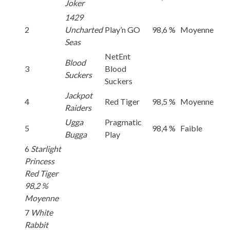
Joker
1429
2
Uncharted
Play’n GO
98,6 %
Moyenne
Seas
NetEnt
Blood
3
Blood
Suckers
Suckers
Jackpot
4
Red Tiger
98,5 %
Moyenne
Raiders
Ugga
Pragmatic
5
98,4 %
Faible
Bugga
Play
6
Starlight
Princess
Red Tiger
98,2 %
Moyenne
7
White
Rabbit