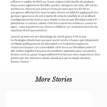
influence subtile du RNG sur la perception individuelle du payback.
Nous avons également identifié quelles catégories de slots offrent les
meilleures chances aux joueurs français ainsi que les dix titres
européens affichant les taux les plus élevés en 2024. En appliquant une
gestion rigoureuse de votre bankroll selon la volatilité et en profitant
intelligemment des bonus sans dépôt recensés par Bleublanczebre.Fr –
plateforme reconnue comme référence parmi les meilleurs casino en
ligne – vous maximisez vos chances d’obtenir un rendement proche du
maximum théorique annoncé.
L’avenir promet encore davantage de clarté grâce à l’IA et aux
technologies blockchain qui pourraient rendre chaque spin totalement
vérifiable publiquement. En attendant ces évolutions majeures,
choisissez toujours un casino fiable référencé sur Bleublanczebre.Fr
afin d’allier légalité française et conditions optimales pour vos parties.
Restez curieux, jouez responsablement et laissez votre expérience être
guidée par des données solides plutôt que par la simple intuition.
Bonne chance !
More Stories