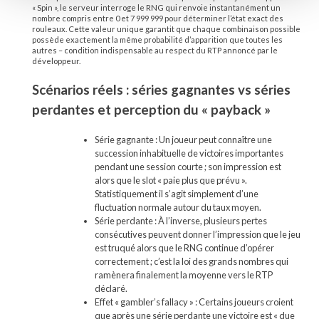
« Spin », le serveur interroge le RNG qui renvoie instantanément un
nombre compris entre 0 et 7 999 999 pour déterminer l’état exact des
rouleaux. Cette valeur unique garantit que chaque combinaison possible
possède exactement la même probabilité d’apparition que toutes les
autres – condition indispensable au respect du RTP annoncé par le
développeur.
Scénarios réels : séries gagnantes vs séries
perdantes et perception du « payback »
Série gagnante : Un joueur peut connaître une
succession inhabituelle de victoires importantes
pendant une session courte ; son impression est
alors que le slot « paie plus que prévu ».
Statistiquement il s’agit simplement d’une
fluctuation normale autour du taux moyen.
Série perdante : À l’inverse, plusieurs pertes
consécutives peuvent donner l’impression que le jeu
est truqué alors que le RNG continue d’opérer
correctement ; c’est la loi des grands nombres qui
ramènera finalement la moyenne vers le RTP
déclaré.
Effet « gambler’s fallacy » : Certains joueurs croient
que après une série perdante une victoire est « due