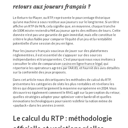
retours aux joueurs français ?
Le Return‑to‑Player, ou RTP, représente le pourcentage théorique
qu’une machine à sous restitue aux joueurs sur le long terme. Si un titre
affiche un RTP de 96 %, cela signifie que, en moyenne, chaque tranche
de 100 € misée reviendra 96 € au joueur après des millions de tours. Cette
donnée n’est pas une garantie de gain immédiat, mais elle constitue le
critère le plus fiable pour comparer l’équité d’un jeu et la rentabilité
potentielle d’une session de jeu en ligne.
Pour les joueurs français soucieux de jouer sur des plateformes
réglementées, il est essentiel de s’appuyer sur des sources
indépendantes et transparentes. C’est pourquoi nous vous invitons à
consulter le site de comparaison
casino en ligne france légal
, qui
répertorie les opérateurs agréés par l’ARJEL et fournit des avis détaillés
sur la conformité des jeux proposés.
Dans cet article nous décortiquons les méthodes de calcul du RTP,
présentons les catégories de slots les plus rentables et révélons les
titres qui dépassent largement la moyenne européenne en 2024. Vous
découvrirez également comment le RNG agit sur la perception du retour,
quelles stratégies adopter pour optimiser votre bankroll et quelles
innovations technologiques pourraient redéfinir la notion même de
« payback » dans les années à venir.
Le calcul du RTP : méthodologie