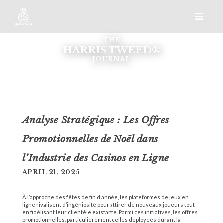
THE
HARRIS TWEED®
JOURNAL
Analyse Stratégique : Les Offres
Promotionnelles de Noël dans
l’Industrie des Casinos en Ligne
APRIL 21, 2025
À l’approche des fêtes de fin d’année, les plateformes de jeux en
ligne rivalisent d’ingéniosité pour attirer de nouveaux joueurs tout
en fidélisant leur clientèle existante. Parmi ces initiatives, les offres
promotionnelles, particulièrement celles déployées durant la