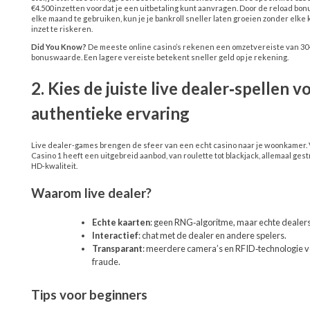
€4.500 inzetten voordat je een uitbetaling kunt aanvragen. Door de reload bon
elke maand te gebruiken, kun je je bankroll sneller laten groeien zonder elke
inzet te riskeren.
Did You Know?
De meeste online casino’s rekenen een omzetvereiste van 30
bonuswaarde. Een lagere vereiste betekent sneller geld op je rekening.
2. Kies de juiste live dealer‑spellen v
authentieke ervaring
Live dealer‑games brengen de sfeer van een echt casino naar je woonkamer. 
Casino 1 heeft een uitgebreid aanbod, van roulette tot blackjack, allemaal ges
HD‑kwaliteit.
Waarom live dealer?
Echte kaarten
: geen RNG‑algoritme, maar echte dealers
Interactief
: chat met de dealer en andere spelers.
Transparant
: meerdere camera’s en RFID‑technologie
fraude.
Tips voor beginners