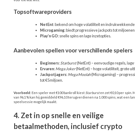
Topsoftwareproviders
NetEnt
: bekend om hoge volatiliteit en indrukwekkende
Microgaming
: biedt progressieve jackpots tot miljoenen
Play’n GO
: snelle spins en lage inzetopties.
Aanbevolen spellen voor verschillende spelers
Beginners
:
Starburst
(NetEnt) – eenvoudige regels, lage vo
Ervaren
:
Mega Joker
(NetEnt) – hoge volatiliteit, grote ui
Jackpotjagers
:
Mega Moolah
(Microgaming) – progress
tot €5 miljoen.
Voorbeeld
: Een speler met €100 bankroll kiest
Starburst
en zet €0,10 per spin.
van 96,1 % kan hij gemiddeld €96,10 terugverdienen na 1.000 spins, wat een la
speelsessie mogelijk maakt.
4. Zet in op snelle en veilige
betaalmethoden, inclusief crypto