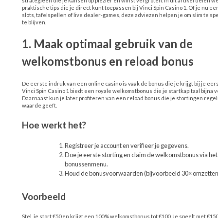
strategieën die je kansen op plezier en winst vergroten. In dit artikel delen w
praktische tips die je direct kunt toepassen bij Vinci Spin Casino 1. Of je nu ee
slots, tafelspellen of live dealer‑games, deze adviezen helpen je om slim te spe
te blijven.
1. Maak optimaal gebruik van de
welkomstbonus en reload bonus
De eerste indruk van een online casino is vaak de bonus die je krijgt bij je eers
Vinci Spin Casino 1 biedt een royale welkomstbonus die je startkapitaal bijna 
Daarnaast kun je later profiteren van een reload bonus die je stortingen regel
waarde geeft.
Hoe werkt het?
Registreer je account en verifieer je gegevens.
Doe je eerste storting en claim de welkomstbonus via het
bonussenmenu.
Houd de bonusvoorwaarden (bijvoorbeeld 30× omzetten) 
Voorbeeld
Stel, je stort €50 en krijgt een 100 % welkomstbonus tot €100. Je speelt met €15