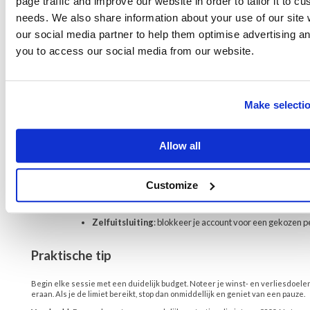
page traffic and improve our website in order to tailor it to c
needs. We also share information about your use of our site 
Did You Know?
Sommige online casino’s bieden een “instant win” bonus wann
het eerst met crypto stort.
our social media partner to help them optimise advertising a
you to access our social media from our website.
5. Speel verantwoord en gebruik de t
van het casino
Make selecti
Gokken moet leuk blijven. Vinci Spin Casino 1 biedt verschillende hulpmiddel
spelgedrag onder controle te houden.
Allow all
Beschikbare verantwoord‑spelen tools
Stortingslimiet
: stel een maximum per dag, week of ma
Customize
Verlieslimiet
: stop automatisch wanneer je een bepaal
verliest.
Zelfuitsluiting
: blokkeer je account voor een gekozen p
Praktische tip
Begin elke sessie met een duidelijk budget. Noteer je winst‑ en verliesdoele
eraan. Als je de limiet bereikt, stop dan onmiddellijk en geniet van een pauze.