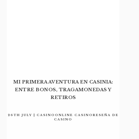
MI PRIMERA AVENTURA EN CASINIA:
ENTRE BONOS, TRAGAMONEDAS Y
RETIROS
26TH JULY | CASINOONLINE CASINORESEÑA DE
CASINO