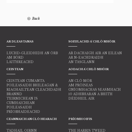
Back
AR DLEASTANAS
SGEULACHD A' CHLÒ MHÒIR
LUCHD-GLEIDHIDH AN ÒRB
AR DACHAIGH AIR AN EILEAN
AM BÒRD
AR N-EACHDRAIDH
LÀITHREACHD
AN TASGLANN
CEISTEAN
AODACH A' CHLÒ MHÒIR
CEISTEAN CUMANTA
AN CLÒ MÒR
POILEASAIDH BHILEAGAN &
AM PRÒISEAS
RIAGHAILTEAN CLEACHDADH
GNÌOMHACHAS SEASMHACH
BRANND
10 ADHBHARAN A BHITH
TEIRMICHEAN IS
DÈIDHEIL AIR
CUMHAICHEAN
POILEASAIDH
PRÌOBHAIDEACHD
CEANNAICH AN CLÒ HEARACH
PRÌOMH OIFIS
TADHAIL OIRNN
THE HARRIS TWEED