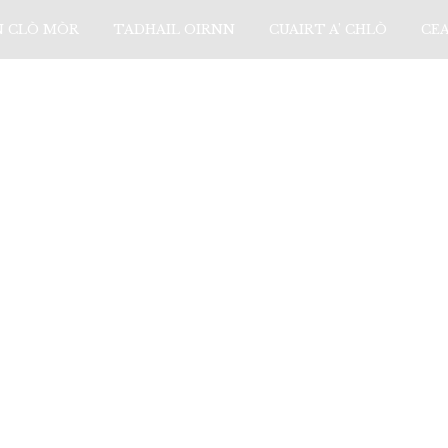
N CLÒ MÒR
TADHAIL OIRNN
CUAIRT A’ CHLÒ
CE