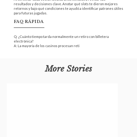
resultados y decisiones clave. Anotar qué slots te dieron mejores
retornos y bajo qué condiciones te ayudó a identificar patrones útiles
para futuras jugadas.
FAQ RÁPIDA
Q: ¿Cuánto tiempo tarda normalmente un retiro con billetera
electrónica?
A: La mayoría de los casinos procesan reti
More Stories