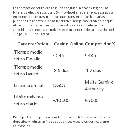
Los tiempos de retiro varían mucho según el método elegido. Las
billeteras electrónicas como Skrill o Neteller suelen procesar pagos
en menos de 24 horas, mientras que transferencias bancarias
pueden tardar entre 3‑5 días laborables. Asegúrate también de que
el casino cuente con certificación SSL y esté regulado por una
autoridad reconocida como la Dirección General de Ordenación del
Juego (DGOJ) en España.
Característica
Casino Online
Competidor X
Tiempo medio
< 24 h
≈ 48 h
retiro E‑wallet
Tiempo medio
3‑5 días
4‑7 días
retiro banco
Malta Gaming
Licencia oficial
DGOJ
Authority
Límite máximo
€10 000
€5 000
retiro diario
Pro Tip:
Usa siempre la misma billetera electrónica para todos tus
depósitos y retiros; así reduces tiempos y posibles verificaciones
adicionales.