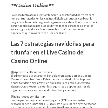
**Casino Online**
La época festiva trae alegría y también la oportunidad perfecta para
mejorar tus jugadas en los casinos digitales. Si buscas combinar la
magia de la Navidad con grandes ganancias, este artículo te mostrará
cómo hacerlo paso a paso. Descubrirás tácticas probadas, consejos
sobre pagos rápidos y cómo aprovechar al máximo los bonos
especiales que solo aparecen una vez al año.
Las 7 estrategias navideñas para
triunfar en el Live Casino de
Casino Online
1️⃣ Aprovecha el bono bienvenida
El primer paso es reclamar el bono bienvenida que ofrece Casino
Online al crear tu cuenta. Este incentivo suele duplicar tu primer
depósito y darte giros gratis en slots populares como
Starburst
o
Gonzo’s Quest
. Recuerda leer los requisitos de apuesta antes de
jugar; así evitarás sorpresas al retirar tus ganancias.
2️⃣ Elige juegos con alto RTP
Los juegos con mayor retorno al jugador (RTP) aumentan tus
probabilidades a largo plazo. Busca slots que superen el 96 % y mesas
de ruleta europea con una sola cero. En el live casino encontrarás