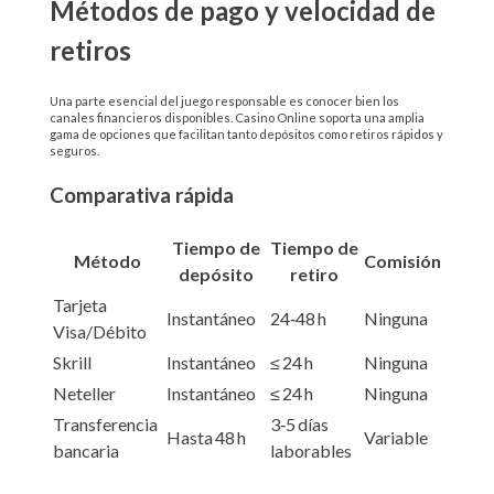
Métodos de pago y velocidad de
retiros
Una parte esencial del juego responsable es conocer bien los
canales financieros disponibles. Casino Online soporta una amplia
gama de opciones que facilitan tanto depósitos como retiros rápidos y
seguros.
Comparativa rápida
Tiempo de
Tiempo de
Método
Comisión
depósito
retiro
Tarjeta
Instantáneo
24‑48 h
Ninguna
Visa/Débito
Skrill
Instantáneo
≤ 24 h
Ninguna
Neteller
Instantáneo
≤ 24 h
Ninguna
Transferencia
3‑5 días
Hasta 48 h
Variable
bancaria
laborables