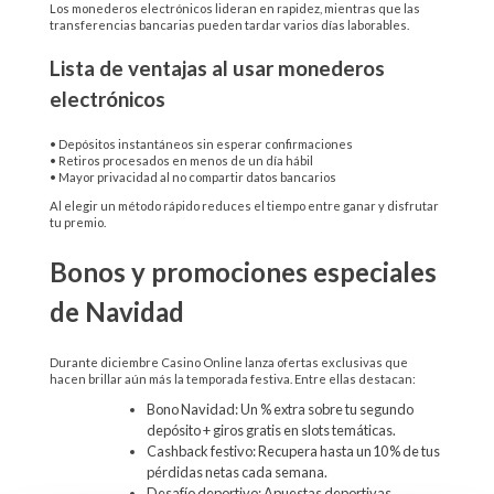
Los monederos electrónicos lideran en rapidez, mientras que las
transferencias bancarias pueden tardar varios días laborables.
Lista de ventajas al usar monederos
electrónicos
• Depósitos instantáneos sin esperar confirmaciones
• Retiros procesados en menos de un día hábil
• Mayor privacidad al no compartir datos bancarios
Al elegir un método rápido reduces el tiempo entre ganar y disfrutar
tu premio.
Bonos y promociones especiales
de Navidad
Durante diciembre Casino Online lanza ofertas exclusivas que
hacen brillar aún más la temporada festiva. Entre ellas destacan:
Bono Navidad: Un % extra sobre tu segundo
depósito + giros gratis en slots temáticas.
Cashback festivo: Recupera hasta un 10 % de tus
pérdidas netas cada semana.
Desafío deportivo: Apuestas deportivas