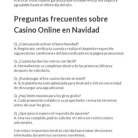
Practicar estos hábitos garantiza que tu experiencia sea segura y
agradable hasta el último día del año.
Preguntas frecuentes sobre
Casino Online en Navidad
Q: ¿Cómo puedo activar el bono Navidad?
A: Regístrate, verifica tu cuenta y realiza el depósito requerido
siguiendo las condiciones del bono indicado en la página promocional.
Q: ¿Cuánto tardan los retiros con Skrill?
A: Normalmente se completan dentro de las primeras 24 horas
después de solicitarlo.
Q: ¿Puedo jugar al live casino desde mi móvil?
A: Sí, la plataforma está optimizada para Android e iOS sin necesidad
de descargar una app adicional.
Q: ¿Hay límite máximo para los giros gratis?
A: Cada promoción establece su propio límite; revisa los términos
antes de usar los giros.
Q: ¿Qué pasa si supero el requisito de apuesta?
A: Una vez cumplido, podrás solicitar el retiro sin restricciones
adicionales.
Con estas respuestas tendrás claridad para tomar decisiones
informadas durante tus sesiones navideñas.