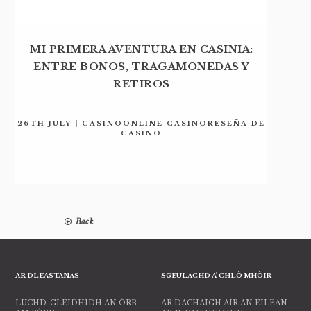
MI PRIMERA AVENTURA EN CASINIA:
ENTRE BONOS, TRAGAMONEDAS Y
RETIROS
26TH JULY | CASINOONLINE CASINORESEÑA DE
CASINO
Back
AR DLEASTANAS
SGEULACHD A' CHLÒ MHÒIR
LUCHD-GLEIDHIDH AN ÒRB
AR DACHAIGH AIR AN EILEAN