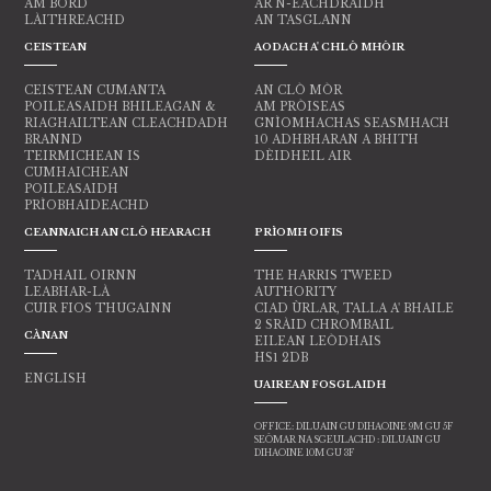
AM BÒRD
AR N-EACHDRAIDH
LÀITHREACHD
AN TASGLANN
CEISTEAN
AODACH A' CHLÒ MHÒIR
CEISTEAN CUMANTA
AN CLÒ MÒR
POILEASAIDH BHILEAGAN &
AM PRÒISEAS
RIAGHAILTEAN CLEACHDADH
GNÌOMHACHAS SEASMHACH
BRANND
10 ADHBHARAN A BHITH
TEIRMICHEAN IS
DÈIDHEIL AIR
CUMHAICHEAN
POILEASAIDH
PRÌOBHAIDEACHD
CEANNAICH AN CLÒ HEARACH
PRÌOMH OIFIS
TADHAIL OIRNN
THE HARRIS TWEED
LEABHAR-LÀ
AUTHORITY
CUIR FIOS THUGAINN
CIAD ÙRLAR, TALLA A' BHAILE
2 SRÀID CHROMBAIL
CÀNAN
EILEAN LEÒDHAIS
HS1 2DB
ENGLISH
UAIREAN FOSGLAIDH
OFFICE: DILUAIN GU DIHAOINE 9M GU 5F
SEÒMAR NA SGEULACHD : DILUAIN GU
DIHAOINE 10M GU 3F