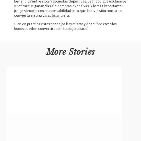
beneficios entre slots y apuestas deportivas, usar códigos exclusivos
y retirar tus ganancias sin demoras excesivas. Y lo más importante:
juega siempre con responsabilidad para que la diversión nunca se
convierta en una carga financiera.
¡Pon en práctica estos consejos hoy mismo y descubre cómo los
bonos pueden convertirse en tu mejor aliado!
More Stories