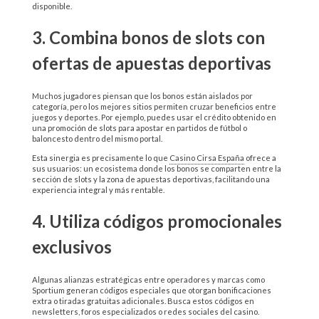
disponible.
3. Combina bonos de slots con
ofertas de apuestas deportivas
Muchos jugadores piensan que los bonos están aislados por
categoría, pero los mejores sitios permiten cruzar beneficios entre
juegos y deportes. Por ejemplo, puedes usar el crédito obtenido en
una promoción de slots para apostar en partidos de fútbol o
baloncesto dentro del mismo portal.
Esta sinergia es precisamente lo que
Casino Cirsa España
ofrece a
sus usuarios: un ecosistema donde los bonos se comparten entre la
sección de slots y la zona de apuestas deportivas, facilitando una
experiencia integral y más rentable.
4. Utiliza códigos promocionales
exclusivos
Algunas alianzas estratégicas entre operadores y marcas como
Sportium generan códigos especiales que otorgan bonificaciones
extra o tiradas gratuitas adicionales. Busca estos códigos en
newsletters, foros especializados o redes sociales del casino.