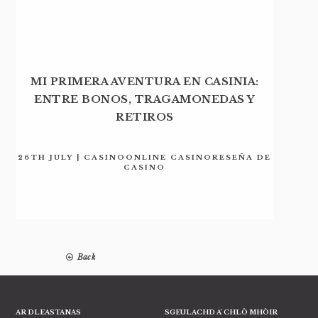
MI PRIMERA AVENTURA EN CASINIA:
ENTRE BONOS, TRAGAMONEDAS Y
RETIROS
26TH JULY | CASINOONLINE CASINORESEÑA DE
CASINO
Back
AR DLEASTANAS
SGEULACHD A' CHLÒ MHÒIR