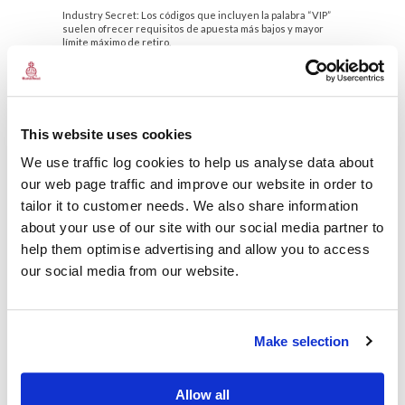
Industry Secret: Los códigos que incluyen la palabra “VIP”
suelen ofrecer requisitos de apuesta más bajos y mayor
límite máximo de retiro.
Lista rápida de pasos para aplicar un
código:
This website uses cookies
1️⃣ Regístrate o inicia sesión en tu cuenta del casino.
2️⃣ Dirígete al área “Promociones”.
We use traffic log cookies to help us analyse data about
3️⃣ Introduce el código en el campo indicado y confirma.
4️⃣ Verifica que el bono aparezca en tu balance antes de jugar.
our web page traffic and improve our website in order to
tailor it to customer needs. We also share information
5. Gestiona tus retiros para no
about your use of our site with our social media partner to
perder ganancias por demoras
help them optimise advertising and allow you to access
our social media from our website.
Un buen Casino Online no solo brinda generosos bonos; también
garantiza pagos rápidos y seguros. Revisa siempre los métodos
disponibles (tarjetas bancarias, monederos electrónicos,
transferencias) y sus tiempos promedio:
Make selection
E‑wallets como Skrill o Neteller suelen procesar
retiros en menos de 24 horas.
Allow all
Transferencias bancarias pueden tardar