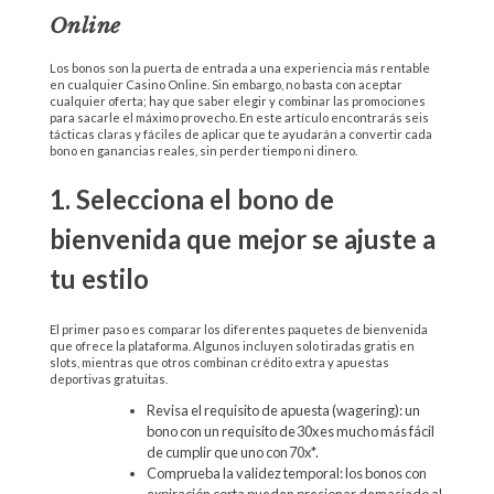
Online
Los bonos son la puerta de entrada a una experiencia más rentable
en cualquier Casino Online. Sin embargo, no basta con aceptar
cualquier oferta; hay que saber elegir y combinar las promociones
para sacarle el máximo provecho. En este artículo encontrarás seis
tácticas claras y fáciles de aplicar que te ayudarán a convertir cada
bono en ganancias reales, sin perder tiempo ni dinero.
1. Selecciona el bono de
bienvenida que mejor se ajuste a
tu estilo
El primer paso es comparar los diferentes paquetes de bienvenida
que ofrece la plataforma. Algunos incluyen solo tiradas gratis en
slots, mientras que otros combinan crédito extra y apuestas
deportivas gratuitas.
Revisa el requisito de apuesta (wagering): un
bono con un requisito de 30x es mucho más fácil
de cumplir que uno con 70x*.
Comprueba la validez temporal: los bonos con
expiración corta pueden presionar demasiado al