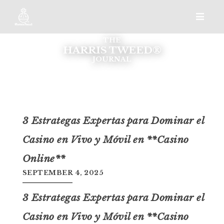
THE
HARRIS TWEED®
JOURNAL
3 Estrategas Expertas para Dominar el
Casino en Vivo y Móvil en **Casino
Online**
SEPTEMBER 4, 2025
3 Estrategas Expertas para Dominar el
Casino en Vivo y Móvil en **Casino