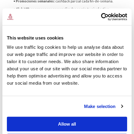
•
Promociones semanales:
cashback parcial cada fin‑de‑semana.
•
Club VIP:
recompensas personalizadas según tu nivel activo.
Estas ofertas no solo amplían tu capital inicial sino que también te permiten
probar varios títulos sin gastar demasiado propio dinero.
Casino
Competidor
Competidor
Característica
This website uses cookies
Online
X
Y
Licencia oficial
We use traffic log cookies to help us analyse data about
✔️
✔️
❌
(Malta/UKGC)
our web page traffic and improve our website in order to
tailor it to customer needs. We also share information
Velocidad
Instantáneo
≤48 h
≤72 h
about your use of our site with our social media partner to
media retiro
help them optimise advertising and allow you to access
Soporte
✔️
❌
✔️
our social media from our website.
multilingüe
Bonos sin
✔️
❌
✔️
código
Make selection
Esta tabla muestra por qué Casino Online sobresale frente a otras
plataformas populares.
Allow all
Seguridad, licencias y juego