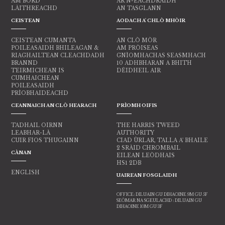
AM BÒRD
AR N-EACHDRAIDH
LÀITHREACHD
AN TASGLANN
CEISTEAN
AODACH A' CHLÒ MHÒIR
CEISTEAN CUMANTA
AN CLÒ MÒR
POILEASAIDH BHILEAGAN &
AM PRÒISEAS
RIAGHAILTEAN CLEACHDADH
GNÌOMHACHAS SEASMHACH
BRANND
10 ADHBHARAN A BHITH
TEIRMICHEAN IS
DÈIDHEIL AIR
CUMHAICHEAN
POILEASAIDH
PRÌOBHAIDEACHD
CEANNAICH AN CLÒ HEARACH
PRÌOMH OIFIS
TADHAIL OIRNN
THE HARRIS TWEED
LEABHAR-LÀ
AUTHORITY
CUIR FIOS THUGAINN
CIAD ÙRLAR, TALLA A' BHAILE
2 SRÀID CHROMBAIL
CÀNAN
EILEAN LEÒDHAIS
HS1 2DB
ENGLISH
UAIREAN FOSGLAIDH
OFFICE: DILUAIN GU DIHAOINE 9M GU 5F
SEÒMAR NA SGEULACHD : DILUAIN GU
DIHAOINE 10M GU 3F